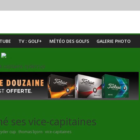
UTUBE
TV : GOLF+
MÉTÉO DES GOLFS
GALERIE PHOTO
 ses vice-capitaines
,
,
ryder cup
thomas bjorn
vice-capitaines