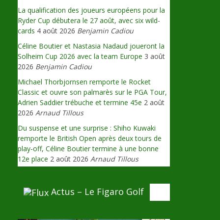
La qualification des joueurs européens pour la
Ryder Cup débutera le 27 août, avec six wild-
cards
4 août 2026
Benjamin Cadiou
Céline Boutier et Nastasia Nadaud joueront la
Solheim Cup 2026 avec la team Europe
3 août
2026
Benjamin Cadiou
Michael Thorbjornsen remporte le Rocket
Classic et ouvre son palmarès sur le PGA Tour,
Adrien Saddier trébuche et termine 45e
2 août
2026
Arnaud Tillous
Du suspense et une surprise : Shiho Kuwaki
remporte le British Open après deux tours de
play-off, Céline Boutier termine à une bonne
12e place
2 août 2026
Arnaud Tillous
Actus – Le Figaro Golf