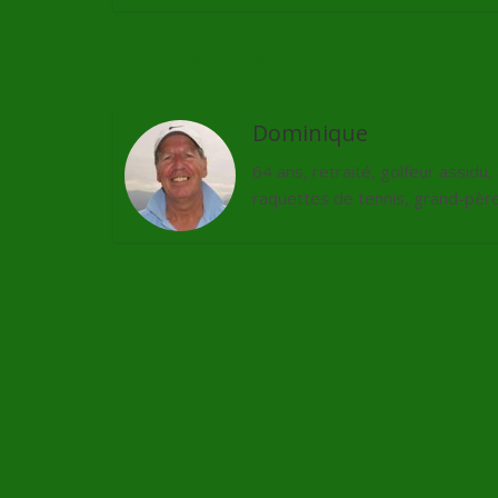
←
Exercice du mois – 04-2018
Dominique
64 ans, retraité, golfeur assidu
raquettes de tennis, grand-père 