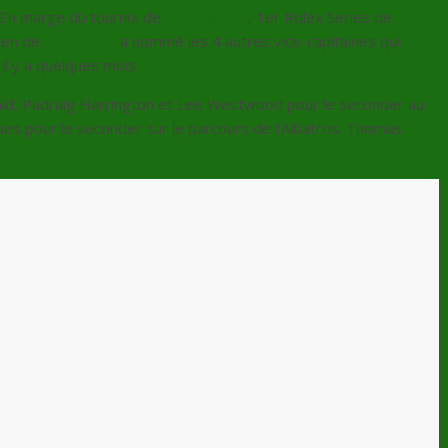
En marge du tournoi de
Wentworth
, 1er Rolex Series de
péen de
Ryder Cup
a nommé les 4 autres vice-capitaines qui
l y a quelques mois.
ld, Padraig Harrington et Lee Westwood pour le seconder au
ques pour le seconder sur le parcours de l’Albatros. Thomas