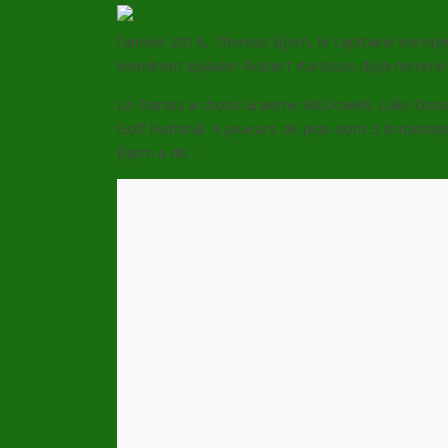
l’année 2018, Thomas Björn, le capitaine euro
viendront épauler Robert Karlsson déjà nommé i
Le Danois a choisi Graeme McDowell, Luke Dona
Golf National. 4 joueurs de plus dont 3 britanni
Björn a dit :