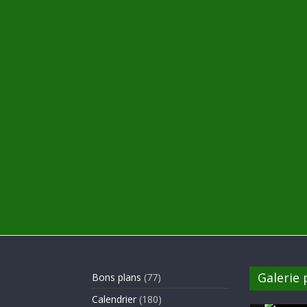
Galerie
Bons plans
(77)
Calendrier
(180)