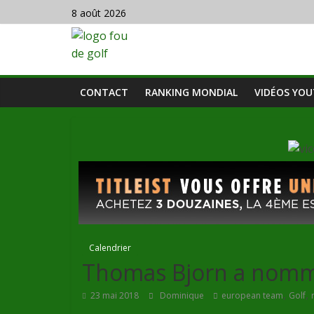
8 août 2026
CONTACT
RANKING MONDIAL
VIDÉOS YO
Calendrier
Thomas Bjorn a nommé
,
,
23 mai 2018
Dominique
european team
Golf