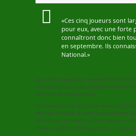
«
Ces cinq joueurs sont la
pour eux, avec une forte pe
connaîtront donc bien tou
en septembre. Ils connais
National.
»
Les cinq vice-capitaines combinent 26 sélectio
8 victoires face aux USA. Padraig Harrington hon
sélections en tant que joueur.
Il n’y aura donc pas de Français dans le staff 
alors que le monde du golf français attendait q
Rolex Series et un
WGC
restant à disputer avant
d’avoir un golfeur tricolore parmi les 12 restent 