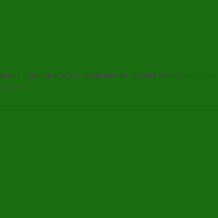
Le Golfboard arrive en France
, ancien fonctionnaire, ex-tennisman, ex-cordeur professionnel de
4 fois.