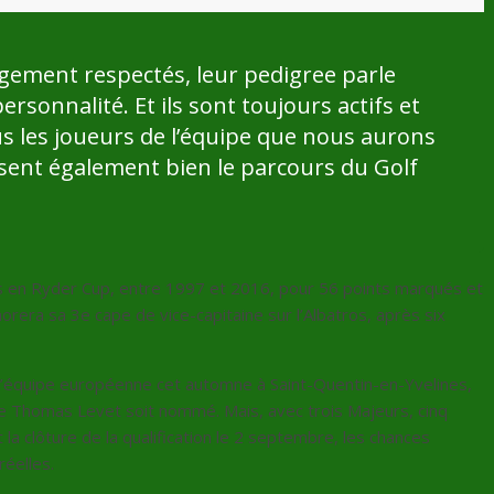
rgement respectés, leur pedigree parle
rsonnalité. Et ils sont toujours actifs et
s les joueurs de l’équipe que nous aurons
sent également bien le parcours du Golf
ns en Ryder Cup, entre 1997 et 2016, pour 56 points marqués et
orera sa 3e cape de vice-capitaine sur l’Albatros, après six
de l’équipe européenne cet automne à Saint-Quentin-en-Yvelines,
ue Thomas Levet soit nommé. Mais, avec trois Majeurs, cinq
 la clôture de la qualification le 2 septembre, les chances
réelles.