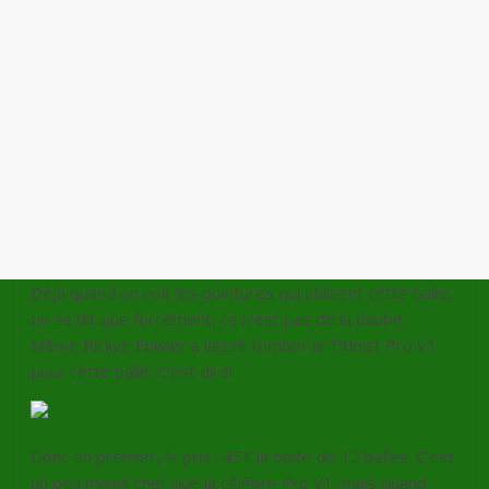
Déjà quand on voit les pointures qui utilisent cette balle,
on se dit que forcément, ce n’est pas de la daube.
Même Rickye Fowler a laissé tomber la Titleist Pro V1
pour cette balle. C’est dire!
Donc en premier, le prix : 45€ la boite de 12 balles. C’est
un peu moins cher que la célèbre Pro V1, mais quand