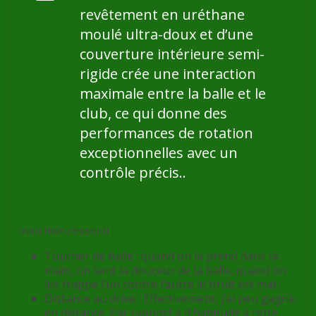
revêtement en uréthane
moulé ultra-doux et d’une
couverture intérieure semi-
rigide crée une interaction
maximale entre la balle et le
club, ce qui donne des
performances de rotation
exceptionnelles avec un
contrôle précis..
Voici mon ressenti :
Toucher de balle : quand on la prend dans la
main, on sent la douceur de la balle, quand on
les frappe l’un contre l’autre le bruit est mat.
Distance au drive : Effectivement, j’ai peu gagné
en distance. Par rapport à d’habitude à cette