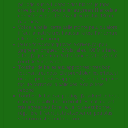
période, sur le 1, départ des blancs, je tape
drive puis fer 7 pour aller au green. Hier cela a
donné drive puis fer 7 car il me restait 130 m
habituels.
Vol de la balle : cette balle monte peu, ou alors
il faut la mettre très haut sur le tee. Par contre
elle roule beaucoup.
Jeu de fers : idem qu’avec le driver, j’ai peu
gagné en longueur. 2 fois j’ai eu 108 M à faire,
2 fois j’ai joué mon Pitch à fond et 2 fois j’ai été
court de 5 m environ.
Toucher de balles aux approches : très bon
toucher, très doux. Elle prend bien les effets, si
on attaque bien les approches, le spin imprimé
facilite l’arrêt de la balle dès le deuxième
rebond.
Toucher de balle au putting : j’ai adoré! Le bruit
d’abord, la balle fait un bruit très mat, qui est
très agréable à l’oreille. La roule est bonne,
régulière. Il faurt juste attaquer un peu plus
sinon on reste court du trou.