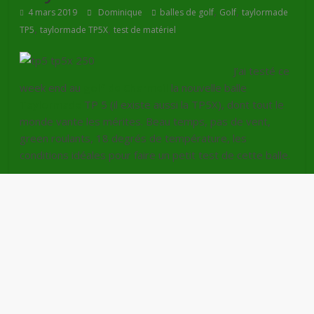
,
,
4 mars 2019
Dominique
balles de golf
Golf
taylormade
,
,
TP5
taylormade TP5X
test de matériel
J’ai testé ce
week end au
golf de Charmeil
la nouvelle balle
Taylormade
TP 5 (il existe aussi la TP5X), dont tout le
monde vante les mérites. Beau temps, pas de vent,
green roulants, 18 degrés de température, les
conditions idéales pour faire un petit test de cette balle.