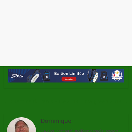
←
Exercice du mois – 02-2019
Ovalgreen 2019
→
Dominique
64 ans, retraité, golfeur assidu, ancien