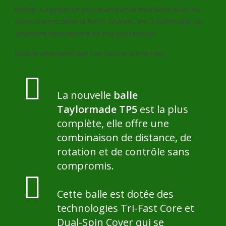
même. Ca pique un peu quand on la met dans le lac ou
qu’on la perd dans la forêt. Chance, les 3 balles que j’ai
achetées sont encore en ma possession.
Voilà le descriptif que l’on trouve sur le Net :
La nouvelle
balle
Taylormade TP5
est la plus
complète, elle offre une
combinaison de distance, de
rotation et de contrôle sans
compromis.
Cette balle est dotée des
technologies Tri-Fast Core et
Dual-Spin Cover qui se