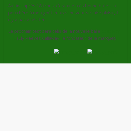
Au final après 18 trous, c’est une très bonne balle. Un
peu chère à mon goût, mais si on veut se faire plaisir, il
n’y a pas à hésiter.
Le prochain test sera celui de la nouvelle balle
Callaway
ERC
(Ely Reeves Callaway, le fondateur de la marque).