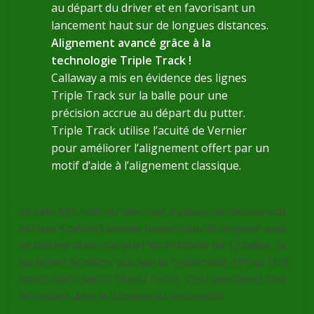
au départ du driver et en favorisant un
lancement haut sur de longues distances.
Alignement avancé grâce à la
technologie Triple Track !
Callaway a mis en évidence des lignes
Triple Track sur la balle pour une
précision accrue au départ du putter.
Triple Track utilise l’acuité de Vernier
pour améliorer l’alignement offert par un
motif d’aide à l’alignement classique.
La balle ERC soft est donc une 3 pièces (la Chrome soft
est une 4 pièces) sensée donner plus de longueur avec
un toucher doux. Son prix? 45 € la boîte de 12 balles, ce
qui la met au même prix que la Taylormade TP5 et 10 €
moins chère que le Titleist ProV1. C’est pas donné tout
en restant dans le domaine du raisonnable.