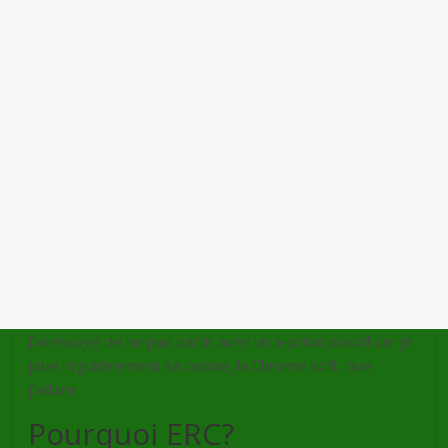
J’ai essayé de ne pas partir avec un a-priori positif car je
joue régulièrement sa copine, la Chrome soft, que
j’adore.
Pourquoi ERC?