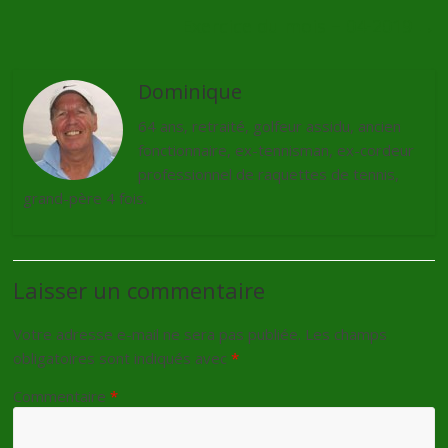
Exercice du mois – 04-2019
→
Dominique
64 ans, retraité, golfeur assidu, ancien
fonctionnaire, ex-tennisman, ex-cordeur
professionnel de raquettes de tennis,
grand-père 4 fois.
Laisser un commentaire
Votre adresse e-mail ne sera pas publiée.
Les champs
obligatoires sont indiqués avec
*
Commentaire
*