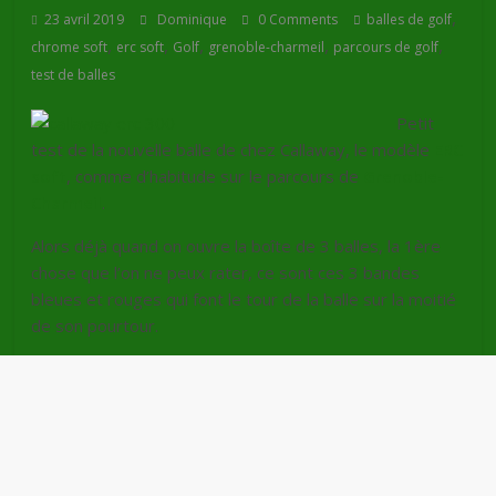
,
23 avril 2019
Dominique
0 Comments
balles de golf
,
,
,
,
,
chrome soft
erc soft
Golf
grenoble-charmeil
parcours de golf
test de balles
Petit
test de la nouvelle balle de chez Callaway, le modèle
ERC
soft
, comme d’habitude sur le parcours de
Grenoble-
Charmeil
.
Alors déjà quand on ouvre la boîte de 3 balles, la 1ère
chose que l’on ne peux rater, ce sont ces 3 bandes
bleues et rouges qui font le tour de la balle sur la moitié
de son pourtour.