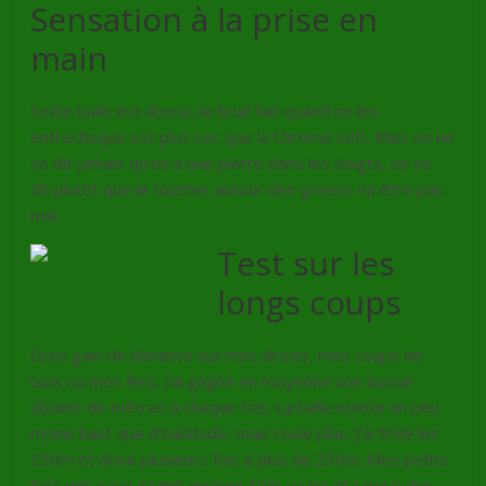
Sensation à la prise en
main
Cette balle est douce, le bruit fait quand on les
entrechoque est plus sec que la Chrome soft. Mais on ne
se dit jamais qu’on a une pierre dans les doigts, on se
dit plutôt que le toucher autour des greens va être pas
mal.
Test sur les
longs coups
Gros gain de distance sur mes drives, mes coups de
bois ou mes fers. J’ai gagné en moyenne une bonne
dizaine de mètres à chaque fois. La balle monte un peu
moins haut que d’habitude, mais roule plus. J’ai frôlé les
250m et drivé plusieurs fois à plus de 230m. Mes petits
fers ont aussi gagné environ 10m ce qui m’a posé des