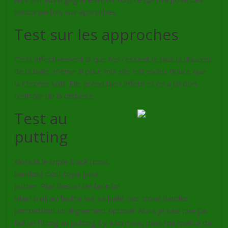
soucis parfois aux approches.
Test sur les approches
C’est effectivement là que l’on ressent le plus la douceur
de la balle, même si pour moi elle est moins douce que
la Chrome soft. Elle prend bien effets et on a un bon
contrôle de la distance.
Test au
putting
Alors là le triple track (trois
bandes) c’est royal pour
putter. Plus besoin de faire un
vilain trait au feutre sur sa balle, ces trous bandes
permettent un alignement optimal. Alors je sais que j’ai
fait un fitting au putting il y a un mois, mais ma qualité de