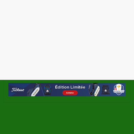
←
15ème Majeur pour Tiger Woods au Masters