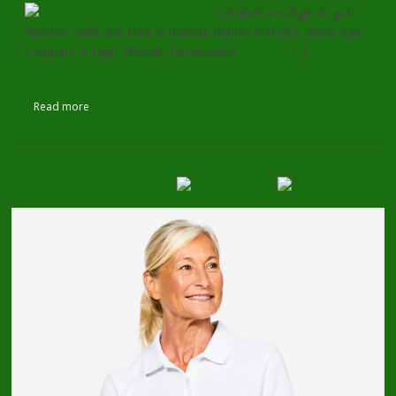
L’enfant prodige du golf
féminin, celle que tout le monde depuis son plus jeune âge
compare à Tiger Woods, l’américaine
Michelle
[...]
Lire la
suite
Read more