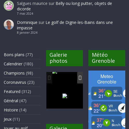
Salgues maurice
sur
Belly ou long putter, objets de
dicorde
7 mai 2024
Dominique
sur
Le golf de Digne-les-Bains dans une
impasse
8 janvier 2024
Galerie
Météo
Bons plans
(77)
photos
Grenoble
Calendrier
(180)
Champions
(98)
Coronavirus
(23)
Featured
(312)
Général
(47)
Histoire
(14)
Jeux
(11)
Galerie
Jouer au golf