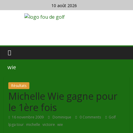
10 août 2026
wie
Résultats
Michelle Wie gagne pour
le 1ère fois
,
16 novembre 2009
Dominique
0 Comments
Golf
,
,
,
lpga tour
michelle
victoire
wie