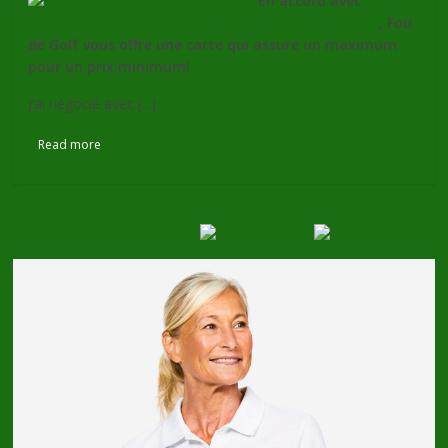
En accord avec
EurogolfLiber’tee
, Fou
de Golf vous offre une carte qui assure un maximum
pour un prix minimum!
J’ai négocié avec [...]
Lire la suite
Read more