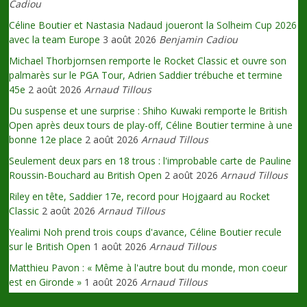
Cadiou
Céline Boutier et Nastasia Nadaud joueront la Solheim Cup 2026
avec la team Europe
3 août 2026
Benjamin Cadiou
Michael Thorbjornsen remporte le Rocket Classic et ouvre son
palmarès sur le PGA Tour, Adrien Saddier trébuche et termine
45e
2 août 2026
Arnaud Tillous
Du suspense et une surprise : Shiho Kuwaki remporte le British
Open après deux tours de play-off, Céline Boutier termine à une
bonne 12e place
2 août 2026
Arnaud Tillous
Seulement deux pars en 18 trous : l'improbable carte de Pauline
Roussin-Bouchard au British Open
2 août 2026
Arnaud Tillous
Riley en tête, Saddier 17e, record pour Hojgaard au Rocket
Classic
2 août 2026
Arnaud Tillous
Yealimi Noh prend trois coups d'avance, Céline Boutier recule
sur le British Open
1 août 2026
Arnaud Tillous
Matthieu Pavon : « Même à l'autre bout du monde, mon coeur
est en Gironde »
1 août 2026
Arnaud Tillous