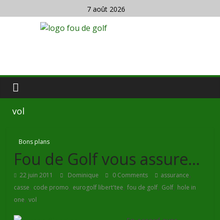
7 août 2026
vol
Bons plans
Fou de Golf vous assure…
,
22 juin 2011
Dominique
0 Comments
assurance
,
,
,
,
,
casse
code promo
eurogolf libert'tee
fou de golf
Golf
hole in
,
one
vol