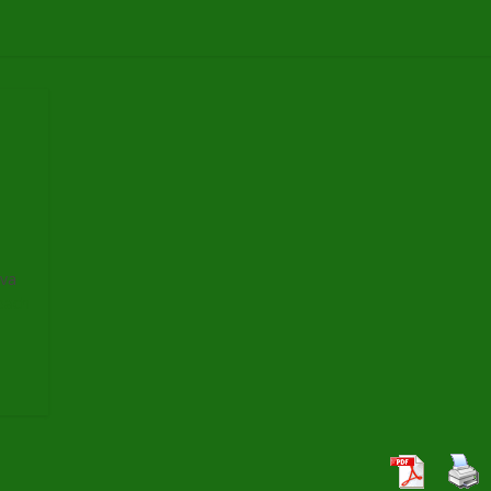
 va
each