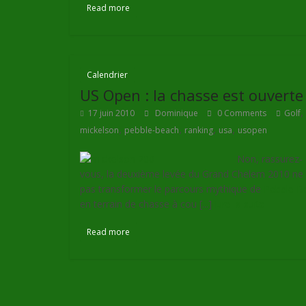
Read more
Calendrier
US Open : la chasse est ouverte
,
17 juin 2010
Dominique
0 Comments
Golf
,
,
,
,
mickelson
pebble-beach
ranking
usa
usopen
Non, rassurez-
vous, la deuxième levée du Grand Chelem 2010 ne
pas transformer le parcours mythique de
Pebble B
en terrain de chasse à cou [...]
Lire la suite
Read more