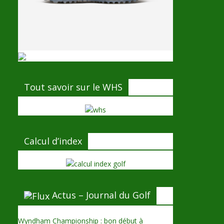
Tout savoir sur le WHS
Calcul d’index
Actus – Journal du Golf
Wyndham Championship : bon début à