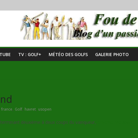
UTUBE
TV : GOLF+
MÉTÉO DES GOLFS
GALERIE PHOTO
ond
,
,
,
,
france
Golf
havret
usopen
terminant deuxième à deux coups du vainqueur,
Graeme McDowell