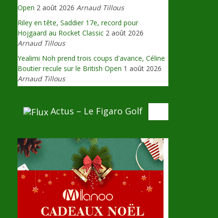
Open
2 août 2026
Arnaud Tillous
Riley en tête, Saddier 17e, record pour
Hojgaard au Rocket Classic
2 août 2026
Arnaud Tillous
Yealimi Noh prend trois coups d'avance, Céline
Boutier recule sur le British Open
1 août 2026
Arnaud Tillous
Actus – Le Figaro Golf