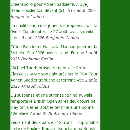
Greensboro pour Adrien Saddier (67, 37e),
Beau Hossler loin devant (61, -9)
7 août 2026
Benjamin Cadiou
La qualification des joueurs européens pour la
Ryder Cup débutera le 27 août, avec six wild-
cards
4 août 2026
Benjamin Cadiou
Céline Boutier et Nastasia Nadaud joueront la
Solheim Cup 2026 avec la team Europe
3 août
2026
Benjamin Cadiou
Michael Thorbjornsen remporte le Rocket
Classic et ouvre son palmarès sur le PGA Tour,
Adrien Saddier trébuche et termine 45e
2 août
2026
Arnaud Tillous
Du suspense et une surprise : Shiho Kuwaki
remporte le British Open après deux tours de
play-off, Céline Boutier termine à une bonne
12e place
2 août 2026
Arnaud Tillous
Seulement deux pars en 18 trous : l'improbable
carte de Pauline Roussin-Bouchard au British