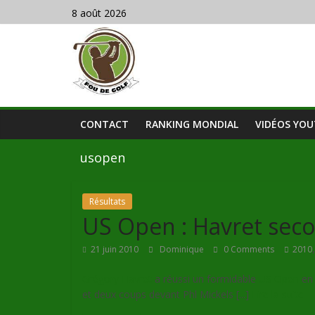
8 août 2026
CONTACT
RANKING MONDIAL
VIDÉOS YO
usopen
Résultats
US Open : Havret sec
21 juin 2010
Dominique
0 Comments
2010
Grégory Havret
a réussi un formidable
US Open
en 
et deux coups devant Phl Mickels [...]
Lire la suite