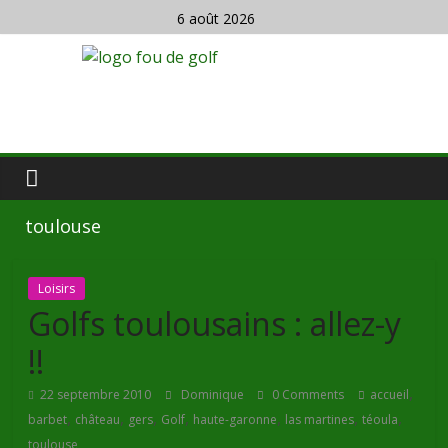
6 août 2026
toulouse
Loisirs
Golfs toulousains : allez-y
!!
,
22 septembre 2010
Dominique
0 Comments
accueil
,
,
,
,
,
,
,
barbet
château
gers
Golf
haute-garonne
las martines
téoula
toulouse