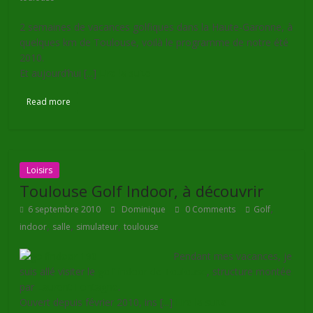
2 semaines de vacances golfiques dans la Haute-Garonne, à
quelques km de Toulouse, voilà le programme de notre été
2010.
Et aujourd’hui [...]
Lire la suite
Read more
Loisirs
Toulouse Golf Indoor, à découvrir
,
6 septembre 2010
Dominique
0 Comments
Golf
,
,
,
indoor
salle
simulateur
toulouse
Pendant mes vacances, je
suis allé visiter le
golf indoor de Toulouse
, structure montée
par
Laurent Fontagne
.
Ouvert depuis février 2010, ins [...]
Lire la suite