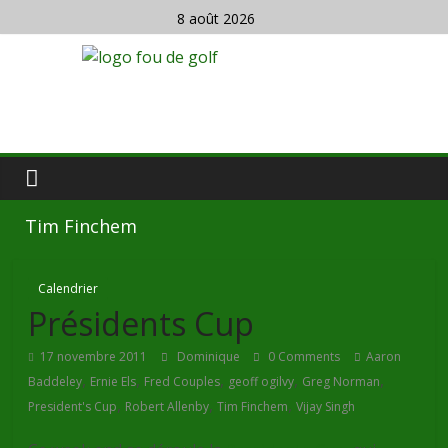
8 août 2026
Tim Finchem
Calendrier
Présidents Cup
17 novembre 2011
Dominique
0 Comments
Aaron
,
,
,
,
,
Baddeley
Ernie Els
Fred Couples
geoff ogilvy
Greg Norman
,
,
,
President's Cup
Robert Allenby
Tim Finchem
Vijay Singh