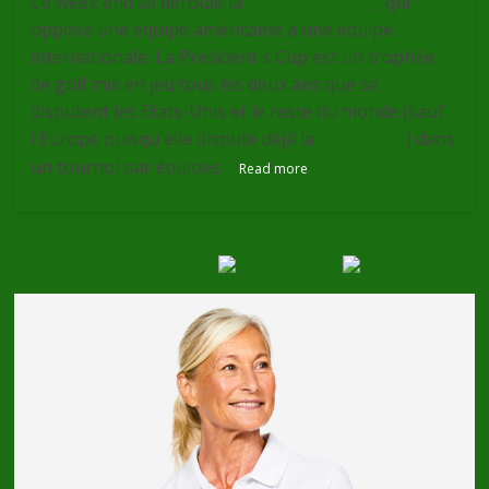
Ce week end se déroule la
Presidents Cup
, qui
oppose une équipe américaine à une équipe
internationale. La President's Cup est un trophée
de golf mis en jeu tous les deux ans que se
disputent les États-Unis et le reste du monde (sauf
l'Europe puisqu'elle dispute déjà la
Ryder Cup
) dans
un tournoi par équipes.
Read more