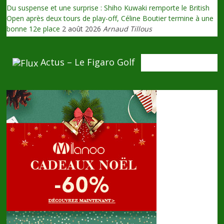
Du suspense et une surprise : Shiho Kuwaki remporte le British
Open après deux tours de play-off, Céline Boutier termine à une
bonne 12e place
2 août 2026
Arnaud Tillous
Actus – Le Figaro Golf