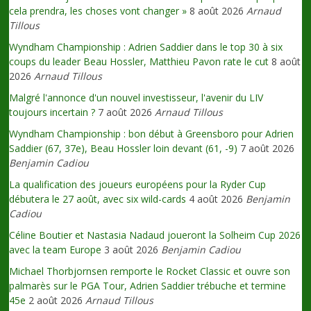
cela prendra, les choses vont changer »
8 août 2026
Arnaud
Tillous
Wyndham Championship : Adrien Saddier dans le top 30 à six
coups du leader Beau Hossler, Matthieu Pavon rate le cut
8 août
2026
Arnaud Tillous
Malgré l'annonce d'un nouvel investisseur, l'avenir du LIV
toujours incertain ?
7 août 2026
Arnaud Tillous
Wyndham Championship : bon début à Greensboro pour Adrien
Saddier (67, 37e), Beau Hossler loin devant (61, -9)
7 août 2026
Benjamin Cadiou
La qualification des joueurs européens pour la Ryder Cup
débutera le 27 août, avec six wild-cards
4 août 2026
Benjamin
Cadiou
Céline Boutier et Nastasia Nadaud joueront la Solheim Cup 2026
avec la team Europe
3 août 2026
Benjamin Cadiou
Michael Thorbjornsen remporte le Rocket Classic et ouvre son
palmarès sur le PGA Tour, Adrien Saddier trébuche et termine
45e
2 août 2026
Arnaud Tillous