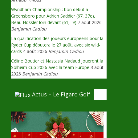
Wyndham Championship : bon début à
Greensboro pour Adrien Saddier (67, 37e),
Beau Hossler loin devant (61, -9)
7 août 2026
Benjamin Cadiou
La qualification des joueurs européens pour la
Ryder Cup débutera le 27 août, avec six wild-
cards
4 août 2026
Benjamin Cadiou
Céline Boutier et Nastasia Nadaud joueront la
Solheim Cup 2026 avec la team Europe
3 août
2026
Benjamin Cadiou
Actus – Le Figaro Golf