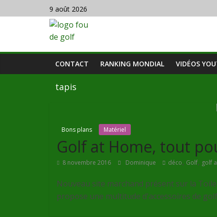
9 août 2026
CONTACT
RANKING MONDIAL
VIDÉOS YO
tapis
Bons plans
Matériel
Golf at Home, tout pou
,
,
8 novembre 2016
Dominique
déco
Golf
golf 
Nouveau site marchand présent sur la Toile
propose une multitude d'accessoires de gol