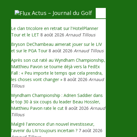
Actus – Journal du Golf
Le clan tricolore en retrait sur l'HotelPlanner
Tour et le LET
8 août 2026
Arnaud Tillous
Bryson DeChambeau aimerait jouer sur le LIV
et sur le PGA Tour
8 août 2026
Arnaud Tillous
Après son cut raté au Wyndham Championship,
Matthieu Pavon se tourne déjà vers la FedEx
Fall : « Peu importe le temps que cela prendra,
les choses vont changer »
8 août 2026
Arnaud
Tillous
Wyndham Championship : Adrien Saddier dans
le top 30 à six coups du leader Beau Hossler,
Matthieu Pavon rate le cut
8 août 2026
Arnaud
Tillous
Malgré l'annonce d'un nouvel investisseur,
l'avenir du LIV toujours incertain ?
7 août 2026
Arnaud Tillous