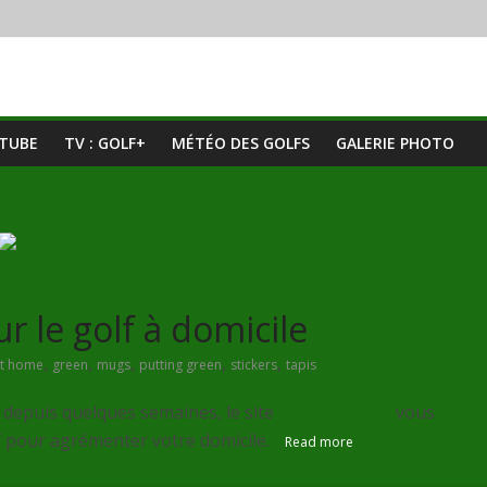
UTUBE
TV : GOLF+
MÉTÉO DES GOLFS
GALERIE PHOTO
r le golf à domicile
,
,
,
,
,
at home
green
mugs
putting green
stickers
tapis
 depuis quelques semaines, le site
Golf at Home
vous
f pour agrémenter votre domicile.
Read more