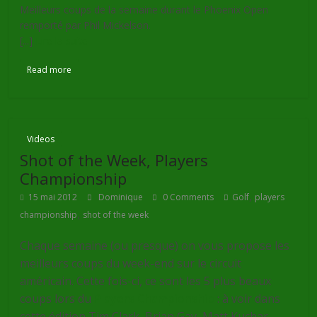
Meilleurs coups de la semaine durant le Phoenix Open
remporté par Phil Mickelson.
[...]
Lire la suite
Read more
Videos
Shot of the Week, Players
Championship
,
15 mai 2012
Dominique
0 Comments
Golf
players
,
championship
shot of the week
Chaque semaine (ou presque) on vous propose les
meilleurs coups du week-end sur le circuit
américain. Cette fois-ci, ce sont les 5 plus beaux
coups lors du
Players Championship
: à voir dans
cette édition Tim Clark, Brian Gay, Matt Kuchar,