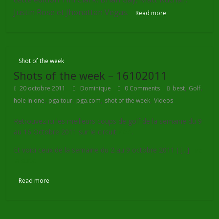
Justin Rose et Jhonattan Vegas.
Read more
Shot of the week
Shots of the week – 16102011
,
,
20 octobre 2011
Dominique
0 Comments
best
Golf
,
,
,
,
hole in one
pga tour
pga.com
shot of the week
Videos
Retrouvez ici les meilleurs coups de golf de la semaine du 9
au 16 Octobre 2011 sur le circuit
PGA
.
Et voici ceux de la semaine du 2 au 9 octobre 2011 ( [...]
Lire
la suite
Read more