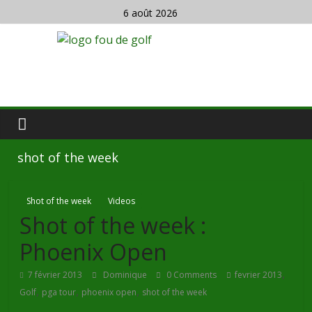
6 août 2026
shot of the week
Shot of the week
Videos
Shot of the week :
Phoenix Open
,
7 février 2013
Dominique
0 Comments
fevrier 2013
,
,
,
Golf
pga tour
phoenix open
shot of the week