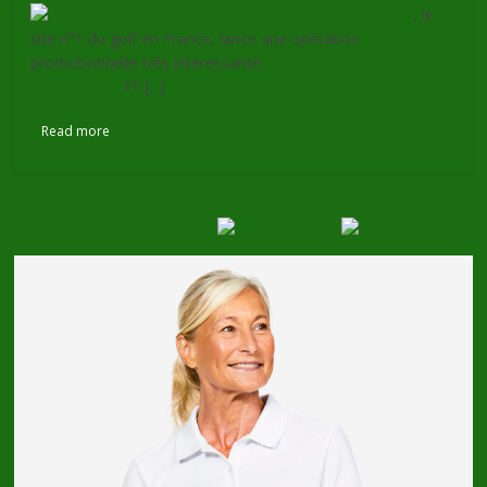
monsieur golf.com
, le
site n°1 du golf en France, lance une opération
promotionnelle très intéressante :
le remboursement de
votre licence
FF [...]
Lire la suite
Read more