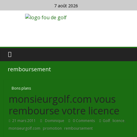
7 août 2026
remboursement
Bons plans
monsieurgolf.com vous
rembourse votre licence
,
,
21 mars 2011
Dominique
0 Comments
Golf
licence
,
,
monsieurgolf.com
promotion
remboursement