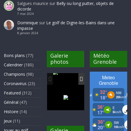
Salgues maurice
sur
Belly ou long putter, objets de
dicorde
7 mai 2024
Dominique
sur
Le golf de Digne-les-Bains dans une
impasse
8 janvier 2024
Galerie
Météo
Bons plans
(77)
photos
Grenoble
Calendrier
(180)
Champions
(98)
Coronavirus
(23)
Featured
(312)
Général
(47)
Histoire
(14)
Jeux
(11)
Galerie
Jouer au golf