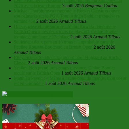
Céline Boutier et Nastasia Nadaud joueront la Solheim Cup
2026 avec la team Europe
3 août 2026
Benjamin Cadiou
Michael Thorbjornsen remporte le Rocket Classic et ouvre
son palmarès sur le PGA Tour, Adrien Saddier trébuche et
termine 45e
2 août 2026
Arnaud Tillous
Du suspense et une surprise : Shiho Kuwaki remporte le
British Open après deux tours de play-off, Céline Boutier
termine à une bonne 12e place
2 août 2026
Arnaud Tillous
Seulement deux pars en 18 trous : l'improbable carte de
Pauline Roussin-Bouchard au British Open
2 août 2026
Arnaud Tillous
Riley en tête, Saddier 17e, record pour Hojgaard au Rocket
Classic
2 août 2026
Arnaud Tillous
Yealimi Noh prend trois coups d'avance, Céline Boutier
recule sur le British Open
1 août 2026
Arnaud Tillous
Matthieu Pavon : « Même à l'autre bout du monde, mon coeur
est en Gironde »
1 août 2026
Arnaud Tillous
Actus – Le Figaro Golf