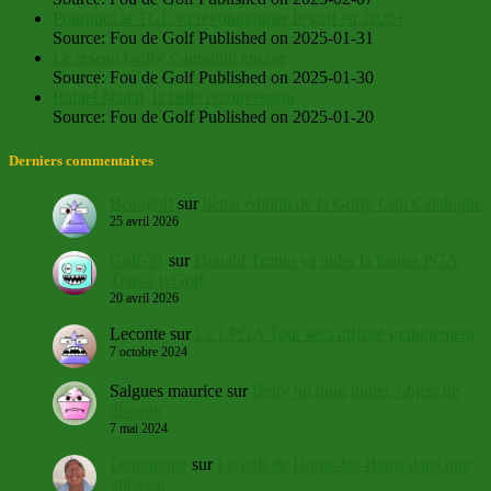
Pourquoi le TGL va révolutionner le golf en 2025?
Source: Fou de Golf
Published on 2025-01-31
Le réseau Golfy s’agrandit encore
Source: Fou de Golf
Published on 2025-01-30
Rafael Nadal, la belle reconversion
Source: Fou de Golf
Published on 2025-01-20
Derniers commentaires
Beaugolf
sur
8ème édition de la Golfy Cup Catalogne
25 avril 2026
Golf-31
sur
Donald Trump va aider la fusion PGA
Tour-LivGolf
20 avril 2026
Leconte
sur
Le LPGA Tour sera diffusé gratuitement
7 octobre 2024
Salgues maurice
sur
Belly ou long putter, objets de
dicorde
7 mai 2024
Dominique
sur
Le golf de Digne-les-Bains dans une
impasse