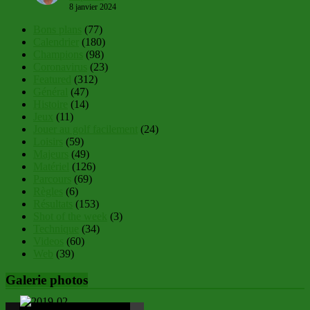
8 janvier 2024
Bons plans
(77)
Calendrier
(180)
Champions
(98)
Coronavirus
(23)
Featured
(312)
Général
(47)
Histoire
(14)
Jeux
(11)
Jouer au golf facilement
(24)
Loisirs
(59)
Majeurs
(49)
Matériel
(126)
Parcours
(69)
Règles
(6)
Résultats
(153)
Shot of the week
(3)
Technique
(34)
Videos
(60)
Web
(39)
Galerie photos