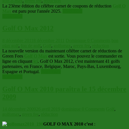
golf-o-max
,
green fee
,
réduction
La 23ème édition du célèbre carnet de coupons de réduction
Golf O
Max
est paru pour l'année 2025.
Read more
Bons plans
Golf O Max 2012
8 décembre 2011
8 décembre 2011
Dominique
0 Comments
bon
plan golf
,
fou de golf
,
Golf
,
golfomax
,
green fee
,
réduction
La nouvelle version du maintenant célèbre carnet de réductions de
Green Fees
Golf O Max
est sortie. Vous pouvez le commander en
ligne en cliquant
ici
. Golf O Max 2012, c'est maintenant 41 golfs
partenaires, en France, Belgique, Maroc, Pays-Bas, Luxembourg,
Espagne et Portugal.
Read more
Bons plans
Golf O Max 2010 paraîtra le 15 décembre
2009
14 décembre 2009
26 avril 2019
dominique
0 Comments
Golf
,
golfomax
,
green fee
,
réduction
GOLF O MAX 2010 c’est
: