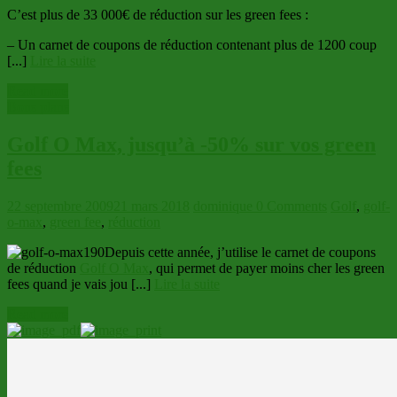
C’est plus de 33 000€ de réduction sur les green fees :
– Un carnet de coupons de réduction contenant plus de 1200 coup
[...]
Lire la suite
Read more
Bons plans
Golf O Max, jusqu’à -50% sur vos green
fees
22 septembre 2009
21 mars 2018
dominique
0 Comments
Golf
,
golf-
o-max
,
green fee
,
réduction
Depuis cette année, j’utilise le carnet de coupons
de réduction
Golf O Max
, qui permet de payer moins cher les green
fees quand je vais jou [...]
Lire la suite
Read more