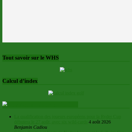
Tout savoir sur le WHS
Calcul d’index
Actus – Journal du Golf
La qualification des joueurs européens pour la Ryder Cup
débutera le 27 août, avec six wild-cards
4 août 2026
Benjamin Cadiou