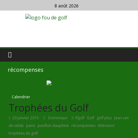
8 août 2026
récompenses
Calendrier
Trophées du Golf
,
,
,
20 janvier 2015
Dominique
ffgolf
Golf
golf plus
jean van
,
,
,
,
,
de velde
paris
pavillon dauphine
récompenses
télévision
trophées du golf