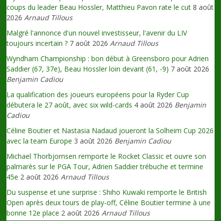
coups du leader Beau Hossler, Matthieu Pavon rate le cut
8 août
2026
Arnaud Tillous
Malgré l'annonce d'un nouvel investisseur, l'avenir du LIV
toujours incertain ?
7 août 2026
Arnaud Tillous
Wyndham Championship : bon début à Greensboro pour Adrien
Saddier (67, 37e), Beau Hossler loin devant (61, -9)
7 août 2026
Benjamin Cadiou
La qualification des joueurs européens pour la Ryder Cup
débutera le 27 août, avec six wild-cards
4 août 2026
Benjamin
Cadiou
Céline Boutier et Nastasia Nadaud joueront la Solheim Cup 2026
avec la team Europe
3 août 2026
Benjamin Cadiou
Michael Thorbjornsen remporte le Rocket Classic et ouvre son
palmarès sur le PGA Tour, Adrien Saddier trébuche et termine
45e
2 août 2026
Arnaud Tillous
Du suspense et une surprise : Shiho Kuwaki remporte le British
Open après deux tours de play-off, Céline Boutier termine à une
bonne 12e place
2 août 2026
Arnaud Tillous