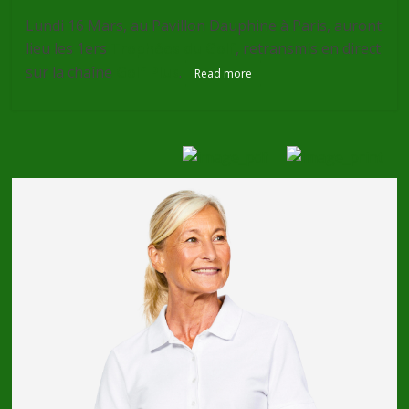
Lundi 16 Mars, au Pavillon Dauphine à Paris, auront
lieu les 1ers
Trophées du Golf
, retransmis en direct
sur la chaîne
Golf Plus
.
Read more