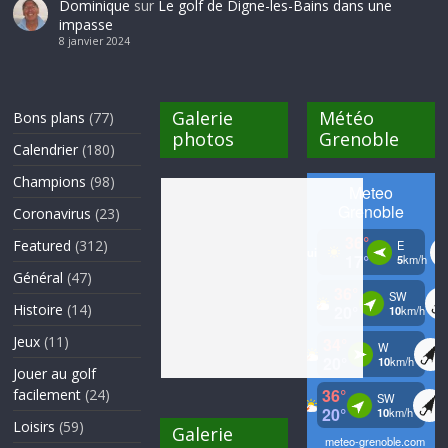
Dominique
sur
Le golf de Digne-les-Bains dans une
impasse
8 janvier 2024
Galerie
Météo
Bons plans
(77)
photos
Grenoble
Calendrier
(180)
Champions
(98)
Coronavirus
(23)
Featured
(312)
Général
(47)
Histoire
(14)
Jeux
(11)
Jouer au golf
facilement
(24)
Loisirs
(59)
Galerie