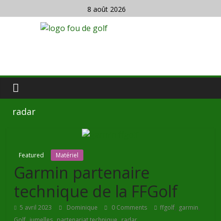
8 août 2026
radar
Featured
Matériel
Garmin partenaire
technique de la FFGolf
,
,
5 avril 2023
Dominique
0 Comments
ffgolf
garmin
,
,
,
Golf
jumelles
partenariat technique
radar