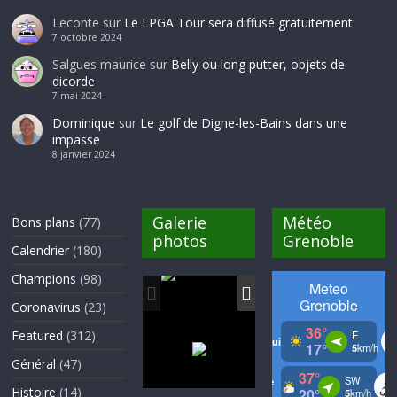
Leconte
sur
Le LPGA Tour sera diffusé gratuitement
7 octobre 2024
Salgues maurice
sur
Belly ou long putter, objets de
dicorde
7 mai 2024
Dominique
sur
Le golf de Digne-les-Bains dans une
impasse
8 janvier 2024
Galerie
Météo
Bons plans
(77)
photos
Grenoble
Calendrier
(180)
Champions
(98)
Coronavirus
(23)
Featured
(312)
Général
(47)
Histoire
(14)