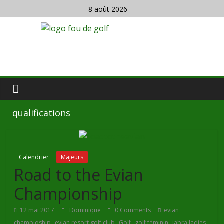
8 août 2026
qualifications
Calendrier
Majeurs
Road to the Evian
Championship
12 mai 2017
Dominique
0 Comments
evian
,
,
,
,
champioship
evian resort golf club
Golf
golf féminin
jabra ladies