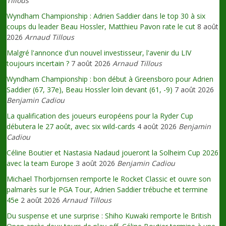
Tillous
Wyndham Championship : Adrien Saddier dans le top 30 à six
coups du leader Beau Hossler, Matthieu Pavon rate le cut
8 août
2026
Arnaud Tillous
Malgré l'annonce d'un nouvel investisseur, l'avenir du LIV
toujours incertain ?
7 août 2026
Arnaud Tillous
Wyndham Championship : bon début à Greensboro pour Adrien
Saddier (67, 37e), Beau Hossler loin devant (61, -9)
7 août 2026
Benjamin Cadiou
La qualification des joueurs européens pour la Ryder Cup
débutera le 27 août, avec six wild-cards
4 août 2026
Benjamin
Cadiou
Céline Boutier et Nastasia Nadaud joueront la Solheim Cup 2026
avec la team Europe
3 août 2026
Benjamin Cadiou
Michael Thorbjornsen remporte le Rocket Classic et ouvre son
palmarès sur le PGA Tour, Adrien Saddier trébuche et termine
45e
2 août 2026
Arnaud Tillous
Du suspense et une surprise : Shiho Kuwaki remporte le British