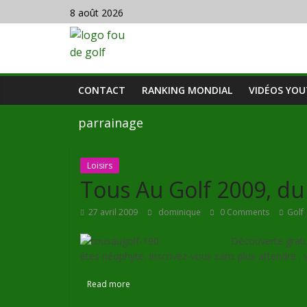
8 août 2026
CONTACT
RANKING MONDIAL
VIDÉOS YO
parrainage
Loisirs
Tous Au Golf 2009, du
27 avril 2009
dominique
0 Comments
Golf
Découverte gratui
êtes néophyte, inscrivez-vous sans plus attendre ; v
Read more