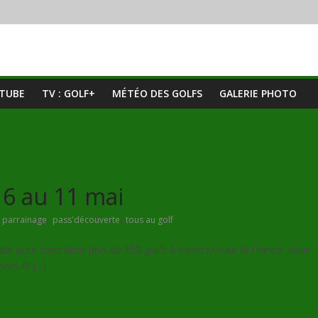
UTUBE
TV : GOLF+
MÉTÉO DES GOLFS
GALERIE PHOTO
 6 au 11 mai
,
,
,
parrainage
pass'découverte
tous au golf
te pour tous dans plus de 350 golfs à travers toute la France. Vous
ous êt [...]
Lire la suite