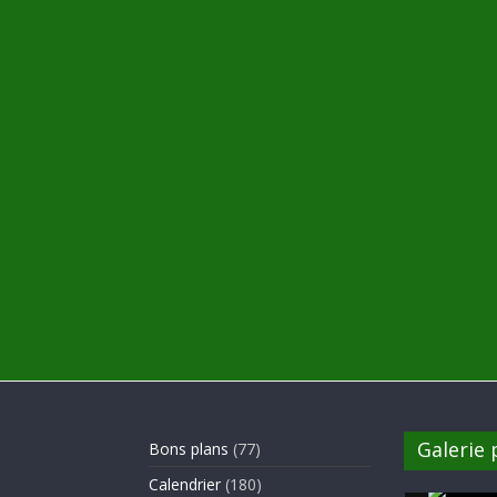
Galerie
Bons plans
(77)
Calendrier
(180)