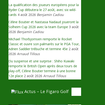
La qualification des joueurs européens pour la
Ryder Cup débutera le 27 août, avec six wild-
cards
4 août 2026
Benjamin Cadiou
Céline Boutier et Nastasia Nadaud joueront la
Solheim Cup 2026 avec la team Europe
3 août
2026
Benjamin Cadiou
Michael Thorbjornsen remporte le Rocket
Classic et ouvre son palmarès sur le PGA Tour,
Adrien Saddier trébuche et termine 45e
2 août
2026
Arnaud Tillous
Du suspense et une surprise : Shiho Kuwaki
remporte le British Open après deux tours de
play-off, Céline Boutier termine à une bonne
12e place
2 août 2026
Arnaud Tillous
Actus – Le Figaro Golf