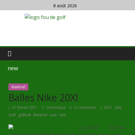
8 août 2026
new
Matériel
Balles Nike 20XI
,
,
21 février 2011
Dominique
0 Comments
2011
20xi
,
,
,
,
Golf
golfball
Matériel
new
nike
La société
Nike
vient de
sortir une nouvelle balle de golf, la 20XI. Pour ceux qui ont