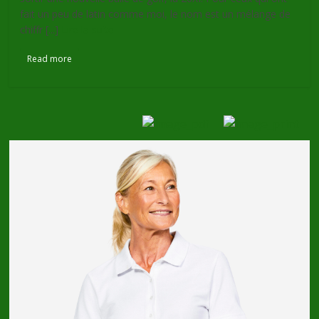
fait un peu de latin comme moi, le nom est un mélange de
chiffr [...]
Lire la suite
Read more