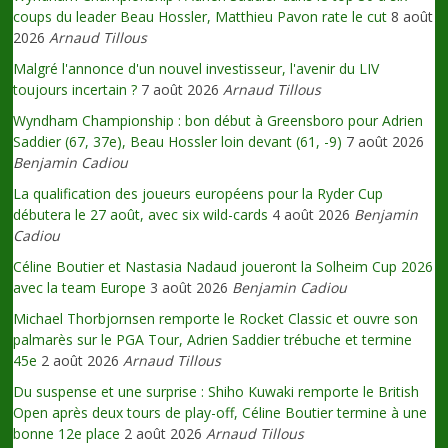
coups du leader Beau Hossler, Matthieu Pavon rate le cut
8 août
2026
Arnaud Tillous
Malgré l'annonce d'un nouvel investisseur, l'avenir du LIV
toujours incertain ?
7 août 2026
Arnaud Tillous
Wyndham Championship : bon début à Greensboro pour Adrien
Saddier (67, 37e), Beau Hossler loin devant (61, -9)
7 août 2026
Benjamin Cadiou
La qualification des joueurs européens pour la Ryder Cup
débutera le 27 août, avec six wild-cards
4 août 2026
Benjamin
Cadiou
Céline Boutier et Nastasia Nadaud joueront la Solheim Cup 2026
avec la team Europe
3 août 2026
Benjamin Cadiou
Michael Thorbjornsen remporte le Rocket Classic et ouvre son
palmarès sur le PGA Tour, Adrien Saddier trébuche et termine
45e
2 août 2026
Arnaud Tillous
Du suspense et une surprise : Shiho Kuwaki remporte le British
Open après deux tours de play-off, Céline Boutier termine à une
bonne 12e place
2 août 2026
Arnaud Tillous