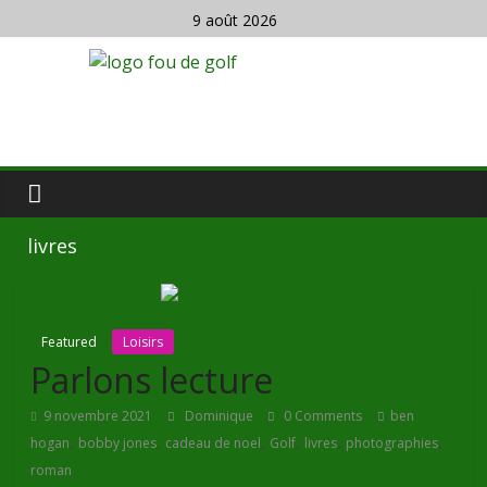
9 août 2026
livres
Featured
Loisirs
Parlons lecture
9 novembre 2021
Dominique
0 Comments
ben
,
,
,
,
,
,
hogan
bobby jones
cadeau de noel
Golf
livres
photographies
roman