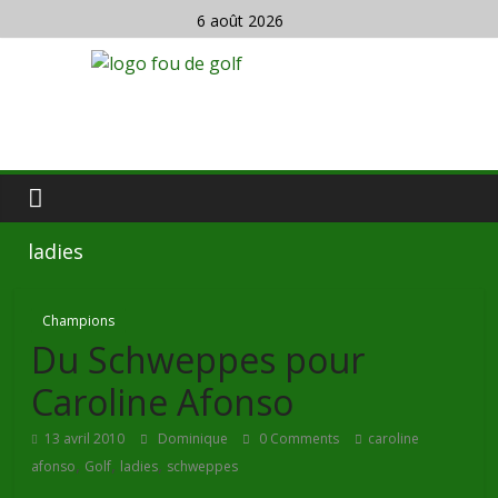
6 août 2026
ladies
Champions
Du Schweppes pour
Caroline Afonso
13 avril 2010
Dominique
0 Comments
caroline
,
,
,
afonso
Golf
ladies
schweppes