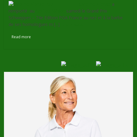
Caroline Afonso
a
remporté au
Golf du Médoc
samedi le Grand Prix
Schweppes – 74e Edition PGA France au nez et à la barbe
de ses homologues m [...]
Lire la suite
Read more