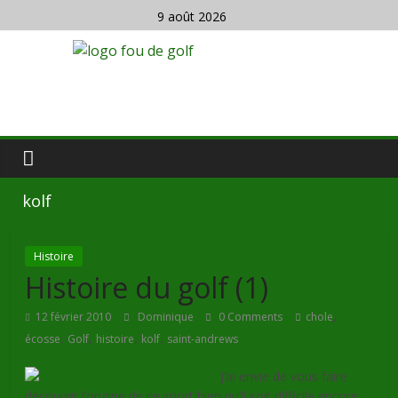
9 août 2026
kolf
Histoire
Histoire du golf (1)
,
12 février 2010
Dominique
0 Comments
chole
,
,
,
,
écosse
Golf
histoire
kolf
saint-andrews
J’ai envie de vous faire
découvrir l’origine de ce sport bien qu’il soit difficile encore