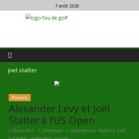
7 août 2026
joel stalter
Résultats
Alexander Levy et Joël
Stalter à l’US Open
,
,
,
30 mai 2017
Dominique
alexander levy
ffgolf.org
Golf
,
,
joel stalter
qualification
us-open