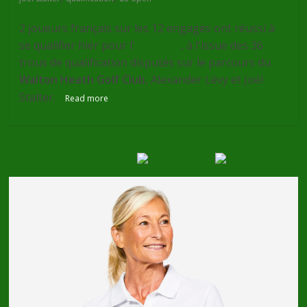
2 joueurs français sur les 12 engagés ont réussi à
se qualifier hier pour l'
US Open
, à l'issue des 36
trous de qualification disputés sur le parcours du
Walton Heath Golf Club
, Alexander Lévy et Joël
Stalter.
Read more