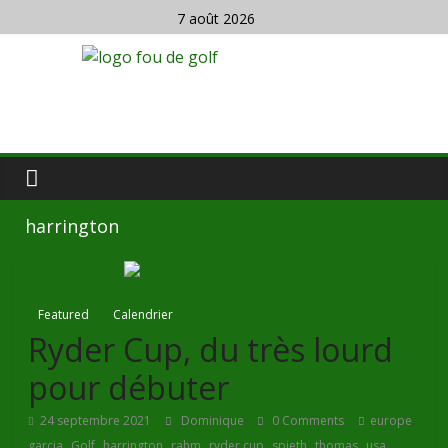
7 août 2026
harrington
Featured
Calendrier
Ryder Cup, du très lourd
pour débuter
,
24 septembre 2021
Dominique
0 Comments
europe
,
,
,
,
,
,
,
garcia
Golf
harrington
rahm
ryder cup
spieth
thomas
usa