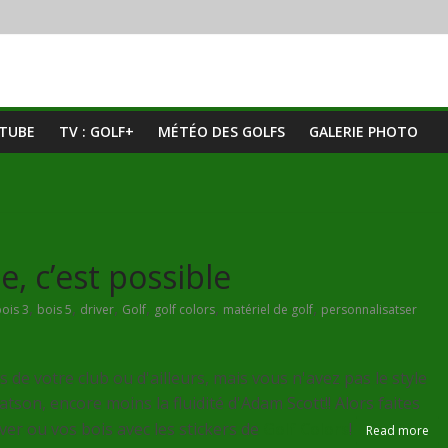
UTUBE
TV : GOLF+
MÉTÉO DES GOLFS
GALERIE PHOTO
e, c’est possible
,
,
,
,
,
,
ois 3
bois 5
driver
Golf
golf colors
matériel de golf
personnalisatser
de votre club ou d'ailleurs, mais vous n'avez pas le style
son, encore moins la fluidité d'Adam Scott!! Alors faites
er ou vos bois avec les stickers de
Golf Colors
!
Read more