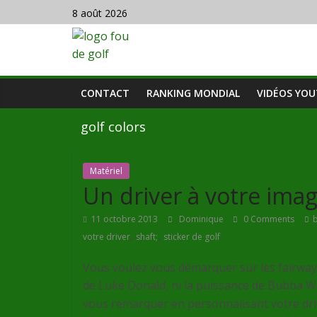
8 août 2026
CONTACT
RANKING MONDIAL
VIDÉOS YO
golf colors
Matériel
Un driver à votre imag
11 octobre 2013
Dominique
0 Comments
b
,
,
votre driver
shaft;
sticker de golf
Vous voulez vous démarquer sur les fairways 
de Luke Donald, ni la puissance de Bubba Wat
vous remarquer en personnalisant votre driv