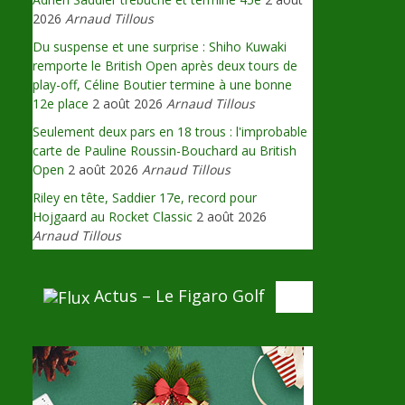
2026
Arnaud Tillous
Du suspense et une surprise : Shiho Kuwaki
remporte le British Open après deux tours de
play-off, Céline Boutier termine à une bonne
12e place
2 août 2026
Arnaud Tillous
Seulement deux pars en 18 trous : l'improbable
carte de Pauline Roussin-Bouchard au British
Open
2 août 2026
Arnaud Tillous
Riley en tête, Saddier 17e, record pour
Hojgaard au Rocket Classic
2 août 2026
Arnaud Tillous
Actus – Le Figaro Golf