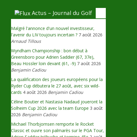
Actus – Journal du Golf
Malgré l'annonce d'un nouvel investisseur,
l'avenir du LIV toujours incertain ?
7 août 2026
Arnaud Tillous
Wyndham Championship : bon début à
Greensboro pour Adrien Saddier (67, 37e),
Beau Hossler loin devant (61, -9)
7 août 2026
Benjamin Cadiou
La qualification des joueurs européens pour la
Ryder Cup débutera le 27 août, avec six wild-
cards
4 août 2026
Benjamin Cadiou
Céline Boutier et Nastasia Nadaud joueront la
Solheim Cup 2026 avec la team Europe
3 août
2026
Benjamin Cadiou
Michael Thorbjornsen remporte le Rocket
Classic et ouvre son palmarès sur le PGA Tour,
Adrien Saddier trébuche et termine 45e
2 août