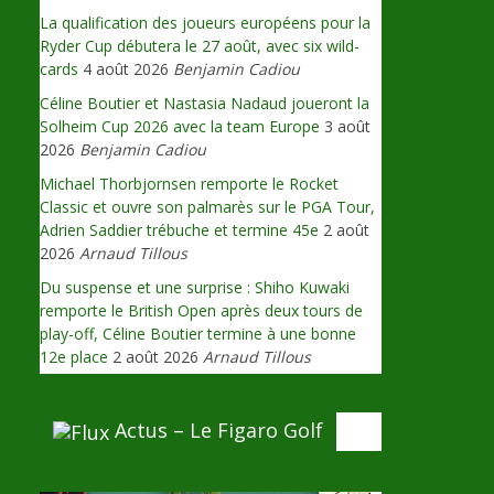
La qualification des joueurs européens pour la
Ryder Cup débutera le 27 août, avec six wild-
cards
4 août 2026
Benjamin Cadiou
Céline Boutier et Nastasia Nadaud joueront la
Solheim Cup 2026 avec la team Europe
3 août
2026
Benjamin Cadiou
Michael Thorbjornsen remporte le Rocket
Classic et ouvre son palmarès sur le PGA Tour,
Adrien Saddier trébuche et termine 45e
2 août
2026
Arnaud Tillous
Du suspense et une surprise : Shiho Kuwaki
remporte le British Open après deux tours de
play-off, Céline Boutier termine à une bonne
12e place
2 août 2026
Arnaud Tillous
Actus – Le Figaro Golf