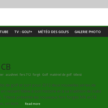
UTUBE
TV : GOLF+
MÉTÉO DES GOLFS
GALERIE PHOTO
t CB
,
,
,
,
,
,
ier
acushnet
fers 712
forgé
Golf
matériel de golf
titleist
bs de golf et sort pour 2012 deux nouvelles séries de
en restant fidèle à son histoire et à sa tradition de clubs
, Titleist présente les nouveaux fers forgés MB et CB
, un look ...
Read more