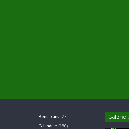
Galerie
Bons plans
(77)
Calendrier
(180)