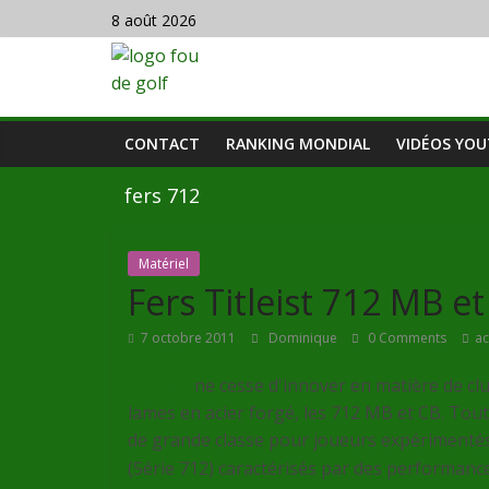
8 août 2026
CONTACT
RANKING MONDIAL
VIDÉOS YO
fers 712
Matériel
Fers Titleist 712 MB e
7 octobre 2011
Dominique
0 Comments
ac
Titleist
ne cesse d'innover en matière de clu
lames en acier forgé, les 712 MB et CB. Tout 
de grande classe pour joueurs expérimentés
(Série 712) caractérisés par des performances