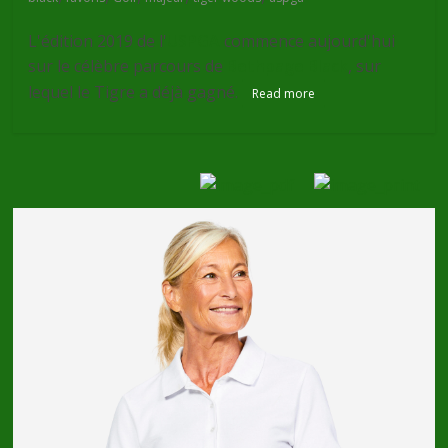
L'édition 2019 de l'
USPGA
commence aujourd'hui
sur le célèbre parcours de
Bethpage Black
, sur
lequel le Tigre a déjà gagné.
Read more