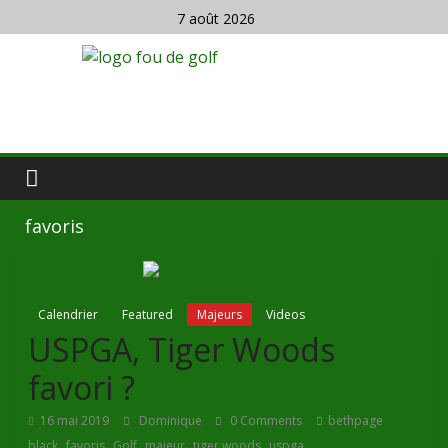
7 août 2026
favoris
Calendrier
Featured
Majeurs
Videos
USPGA, Tiger Woods
favori ?
16 mai 2019
Dominique
0 Comments
bethpage
,
,
,
,
,
black
favoris
Golf
majeur
tiger woods
uspga