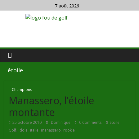
7 août 2026
étoile
Champions
Manassero, l’étoile
montante
,
25 octobre 2010
Dominique
0 Comments
étoile
,
,
,
,
Golf
idole
italie
manassero
rookie