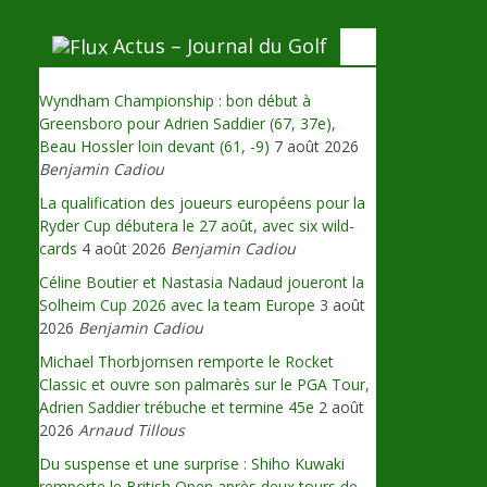
Actus – Journal du Golf
Wyndham Championship : bon début à
Greensboro pour Adrien Saddier (67, 37e),
Beau Hossler loin devant (61, -9)
7 août 2026
Benjamin Cadiou
La qualification des joueurs européens pour la
Ryder Cup débutera le 27 août, avec six wild-
cards
4 août 2026
Benjamin Cadiou
Céline Boutier et Nastasia Nadaud joueront la
Solheim Cup 2026 avec la team Europe
3 août
2026
Benjamin Cadiou
Michael Thorbjornsen remporte le Rocket
Classic et ouvre son palmarès sur le PGA Tour,
Adrien Saddier trébuche et termine 45e
2 août
2026
Arnaud Tillous
Du suspense et une surprise : Shiho Kuwaki
remporte le British Open après deux tours de