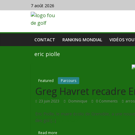
7 août 2026
CONTACT
RANKING MONDIAL
VIDÉOS YO
eric piolle
Featured
Parcours
Greg Havret recadre Er
23 juin 2023
Dominique
0 Comments
arros
Eric Piolle, le maire écolo de Grenoble, a une nouvel
des gol [...]
Lire la suite
Read more