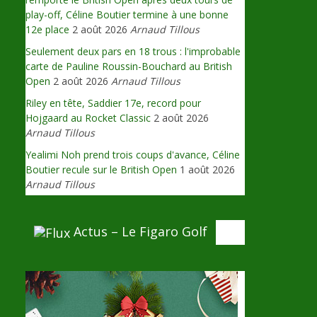
play-off, Céline Boutier termine à une bonne
12e place
2 août 2026
Arnaud Tillous
Seulement deux pars en 18 trous : l'improbable
carte de Pauline Roussin-Bouchard au British
Open
2 août 2026
Arnaud Tillous
Riley en tête, Saddier 17e, record pour
Hojgaard au Rocket Classic
2 août 2026
Arnaud Tillous
Yealimi Noh prend trois coups d'avance, Céline
Boutier recule sur le British Open
1 août 2026
Arnaud Tillous
Actus – Le Figaro Golf