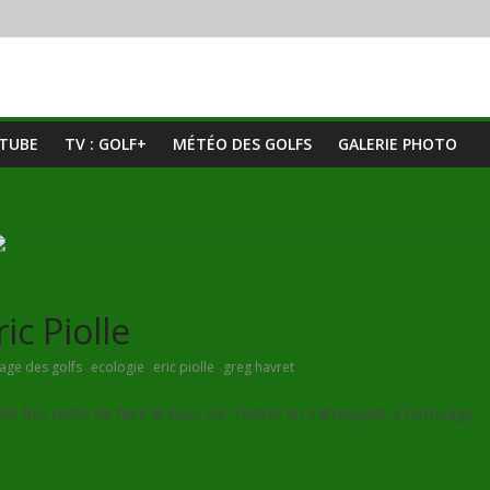
UTUBE
TV : GOLF+
MÉTÉO DES GOLFS
GALERIE PHOTO
ic Piolle
,
,
,
age des golfs
ecologie
eric piolle
greg havret
le fois tenté de faire le buzz sur Twitter en s’attaquant à l’arrosage