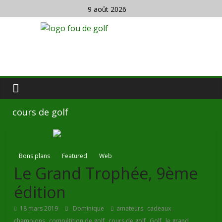
9 août 2026
cours de golf
Bons plans
Featured
Web
Le Grand Trophée, 9ème
édition
,
,
18 mars 2019
Dominique
amateurs
cadeaux
,
,
,
,
champions
compétition de golf
cours de golf
Golf
le grand