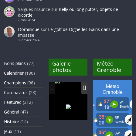
Salgues maurice
sur
Belly ou long putter, objets de
dicorde
7 mai 2024
Dominique
sur
Le golf de Digne-les-Bains dans une
impasse
8 janvier 2024
Galerie
Météo
Bons plans
(77)
photos
Grenoble
Calendrier
(180)
Champions
(98)
Coronavirus
(23)
Featured
(312)
Général
(47)
Histoire
(14)
Jeux
(11)