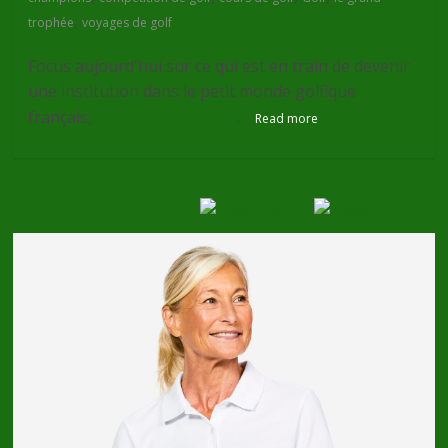
,
trophée
voyages de golf
Focus aujourd'hui sur ce qui est en train de devenir
une institution dans le petit monde golfique
français,
Le Grand Trophée
.
Read more