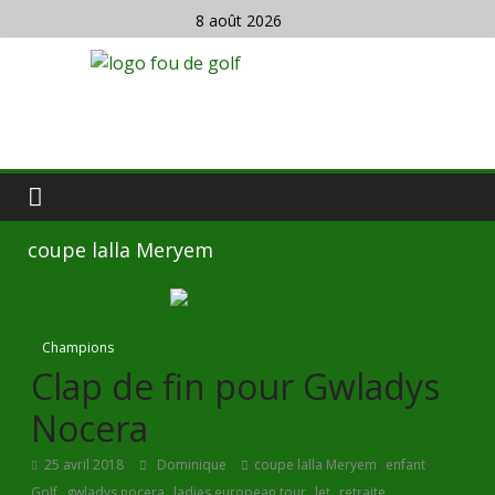
8 août 2026
coupe lalla Meryem
Champions
Clap de fin pour Gwladys
Nocera
,
,
25 avril 2018
Dominique
coupe lalla Meryem
enfant
,
,
,
,
Golf
gwladys nocera
ladies european tour
let
retraite