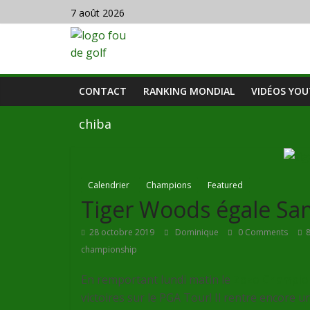
7 août 2026
CONTACT
RANKING MONDIAL
VIDÉOS YO
chiba
Calendrier
Champions
Featured
Tiger Woods égale S
28 octobre 2019
Dominique
0 Comments
8
championship
En remportant lundi matin le
Zozo Champio
victoires sur le PGA Tour! Il rentre encore u