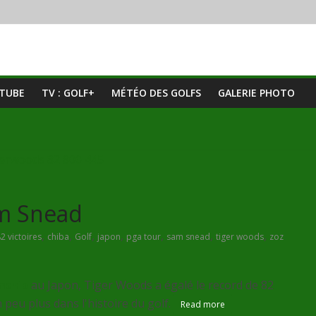
UTUBE
TV : GOLF+
MÉTÉO DES GOLFS
GALERIE PHOTO
am Snead
,
,
,
,
,
,
,
2 victoires
chiba
Golf
japon
pga tour
sam snead
tiger woods
zoz
nship
au Japon, Tiger Woods a égalé le record de 82
n peu plus dans l'histoire du golf.
Read more