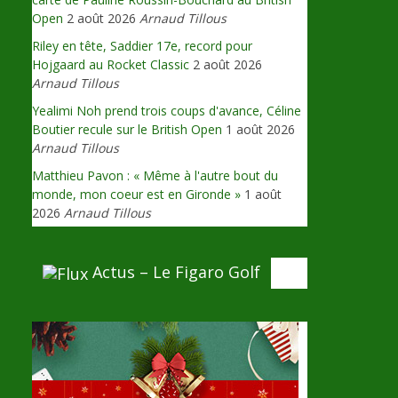
Open
2 août 2026
Arnaud Tillous
Riley en tête, Saddier 17e, record pour
Hojgaard au Rocket Classic
2 août 2026
Arnaud Tillous
Yealimi Noh prend trois coups d'avance, Céline
Boutier recule sur le British Open
1 août 2026
Arnaud Tillous
Matthieu Pavon : « Même à l'autre bout du
monde, mon coeur est en Gironde »
1 août
2026
Arnaud Tillous
Actus – Le Figaro Golf