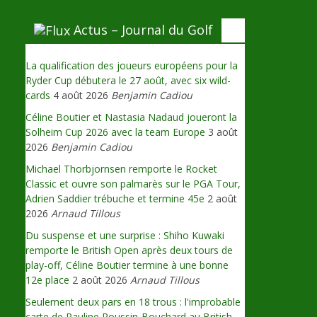
Actus – Journal du Golf
La qualification des joueurs européens pour la
Ryder Cup débutera le 27 août, avec six wild-
cards
4 août 2026
Benjamin Cadiou
Céline Boutier et Nastasia Nadaud joueront la
Solheim Cup 2026 avec la team Europe
3 août
2026
Benjamin Cadiou
Michael Thorbjornsen remporte le Rocket
Classic et ouvre son palmarès sur le PGA Tour,
Adrien Saddier trébuche et termine 45e
2 août
2026
Arnaud Tillous
Du suspense et une surprise : Shiho Kuwaki
remporte le British Open après deux tours de
play-off, Céline Boutier termine à une bonne
12e place
2 août 2026
Arnaud Tillous
Seulement deux pars en 18 trous : l'improbable
carte de Pauline Roussin-Bouchard au British