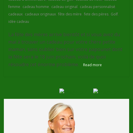
,
,
,
,
femme
cadeau homme
cadeau original
cadeau personnalisé
,
,
,
,
,
cadeaux
cadeaux originaux
fête des mère
fete des pères
Golf
idée cadeau
La fête des mères arrive bientôt et si vous avez du
mal à trouver un cadeau pour votre chère petite
maman, sans oublier bien sur votre papounet dont
la fête sera le 18 juin prochain, voilà de quoi
résoudre cet énorme problème.
Read more