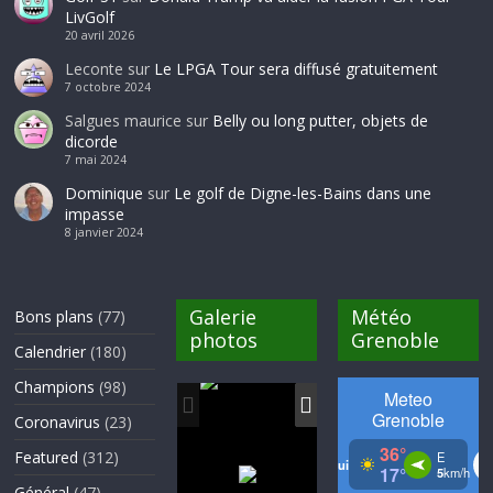
LivGolf
20 avril 2026
Leconte
sur
Le LPGA Tour sera diffusé gratuitement
7 octobre 2024
Salgues maurice
sur
Belly ou long putter, objets de
dicorde
7 mai 2024
Dominique
sur
Le golf de Digne-les-Bains dans une
impasse
8 janvier 2024
Galerie
Météo
Bons plans
(77)
photos
Grenoble
Calendrier
(180)
Champions
(98)
Coronavirus
(23)
Featured
(312)
Général
(47)