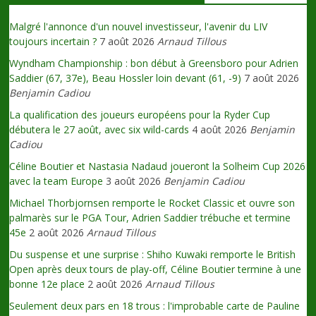
Malgré l'annonce d'un nouvel investisseur, l'avenir du LIV
toujours incertain ?
7 août 2026
Arnaud Tillous
Wyndham Championship : bon début à Greensboro pour Adrien
Saddier (67, 37e), Beau Hossler loin devant (61, -9)
7 août 2026
Benjamin Cadiou
La qualification des joueurs européens pour la Ryder Cup
débutera le 27 août, avec six wild-cards
4 août 2026
Benjamin
Cadiou
Céline Boutier et Nastasia Nadaud joueront la Solheim Cup 2026
avec la team Europe
3 août 2026
Benjamin Cadiou
Michael Thorbjornsen remporte le Rocket Classic et ouvre son
palmarès sur le PGA Tour, Adrien Saddier trébuche et termine
45e
2 août 2026
Arnaud Tillous
Du suspense et une surprise : Shiho Kuwaki remporte le British
Open après deux tours de play-off, Céline Boutier termine à une
bonne 12e place
2 août 2026
Arnaud Tillous
Seulement deux pars en 18 trous : l'improbable carte de Pauline