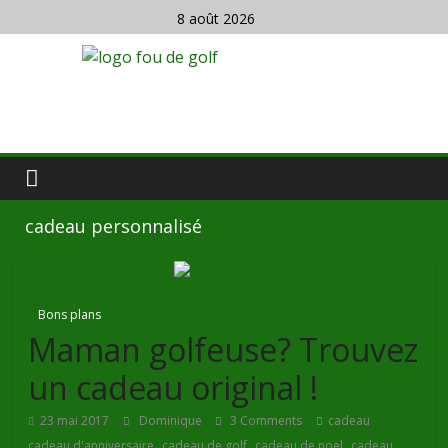
8 août 2026
cadeau personnalisé
Bons plans
Maman golfeuse? Trouvez
un cadeau original !
,
23 mai 2017
Dominique
3 Comments
cadeau
,
,
,
cadeau d'anniversaire
cadeau de golf
cadeau de noel
cadeau