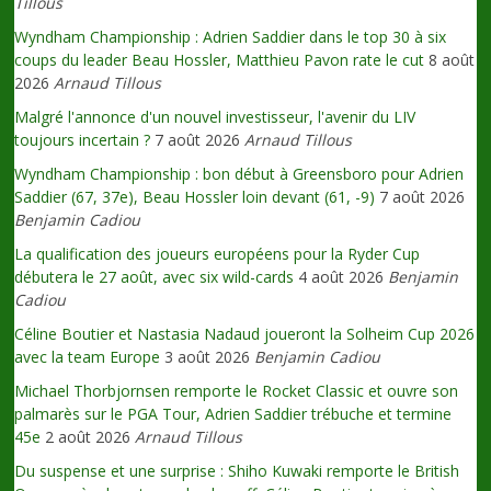
Tillous
Wyndham Championship : Adrien Saddier dans le top 30 à six
coups du leader Beau Hossler, Matthieu Pavon rate le cut
8 août
2026
Arnaud Tillous
Malgré l'annonce d'un nouvel investisseur, l'avenir du LIV
toujours incertain ?
7 août 2026
Arnaud Tillous
Wyndham Championship : bon début à Greensboro pour Adrien
Saddier (67, 37e), Beau Hossler loin devant (61, -9)
7 août 2026
Benjamin Cadiou
La qualification des joueurs européens pour la Ryder Cup
débutera le 27 août, avec six wild-cards
4 août 2026
Benjamin
Cadiou
Céline Boutier et Nastasia Nadaud joueront la Solheim Cup 2026
avec la team Europe
3 août 2026
Benjamin Cadiou
Michael Thorbjornsen remporte le Rocket Classic et ouvre son
palmarès sur le PGA Tour, Adrien Saddier trébuche et termine
45e
2 août 2026
Arnaud Tillous
Du suspense et une surprise : Shiho Kuwaki remporte le British