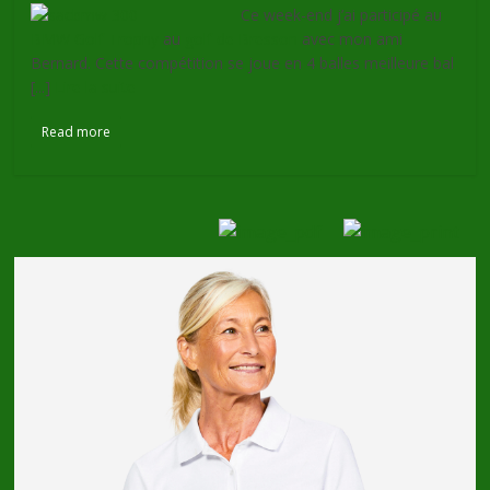
Ce week-end j’ai participé au
BMW Golf Trophy
au
golf de Bresson
avec mon ami
Bernard. Cette compétition se joue en 4 balles meilleure bal
[...]
Lire la suite
Read more