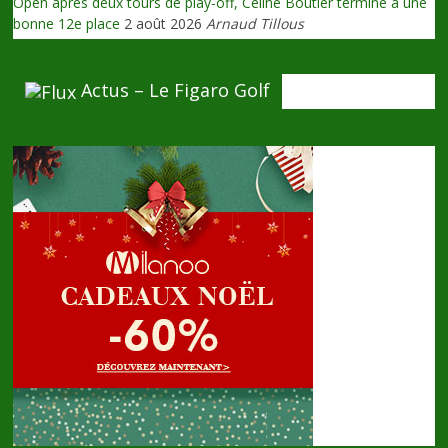
Open après deux tours de play-off, Céline Boutier termine à une
bonne 12e place
2 août 2026
Arnaud Tillous
Actus – Le Figaro Golf