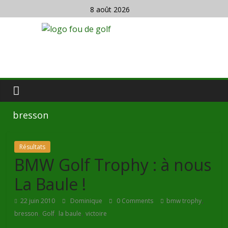
8 août 2026
bresson
Résultats
BMW Golf Trophy : à nous
La Baule !
,
22 juin 2010
Dominique
0 Comments
bmw trophy
,
,
,
bresson
Golf
la baule
victoire