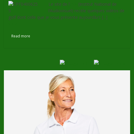
Le site de l’
INA
(Institut National de
l’Audiovisuel) recèle quelques vidéos de
golf dont celle que je vous présente aujourd&rs [...]
Lire la
suite
Read more