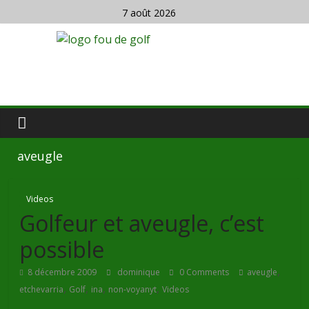
7 août 2026
aveugle
Videos
Golfeur et aveugle, c’est
possible
,
8 décembre 2009
dominique
0 Comments
aveugle
,
,
,
,
etchevarria
Golf
ina
non-voyanyt
Videos