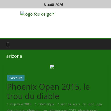
8 août 2026
arizona
Parcours
Phoenix Open 2015, le
trou du diable
,
,
,
28 janvier 2015
Dominique
arizona
etats unis
Golf
pga
,
,
,
champioship
phoenix open
phoenix open 2015
phoenix open