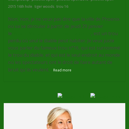
,
,
2015 16th hole
tiger woods
trou 16
Non, non, je ne veux pas dire que la ville de Phoenix
où va se dérouler à partir de jeudi 29 janvier
le
Waste Management Phoenix Open
, est un trou
perdu où seul le diable peut habiter. Je veux juste
vous parler du fameux trou n°16, qui est surnommé
le trou du diable, et qui est le seul endroit au monde
où les spectateurs ont le droit de faire autant de
bruit qu'ils veulent.
Read more