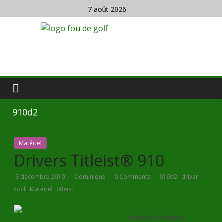
7 août 2026
910d2
Matériel
Drivers Titleist® 910
,
,
5 décembre 2010
Dominique
0 Comments
910d2
driver
,
,
Golf
Matériel
titleist
Driver de hautes