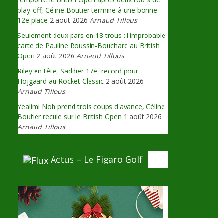
play-off, Céline Boutier termine à une bonne
12e place
2 août 2026
Arnaud Tillous
Seulement deux pars en 18 trous : l'improbable
carte de Pauline Roussin-Bouchard au British
Open
2 août 2026
Arnaud Tillous
Riley en tête, Saddier 17e, record pour
Hojgaard au Rocket Classic
2 août 2026
Arnaud Tillous
Yealimi Noh prend trois coups d'avance, Céline
Boutier recule sur le British Open
1 août 2026
Arnaud Tillous
Actus – Le Figaro Golf