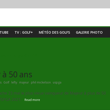
UTUBE
TV : GOLF+
MÉTÉO DES GOLFS
GALERIE PHOTO
 à 50 ans
,
,
,
,
,
s
Golf
lefty
majeur
phil mickelson
uspga
che 23 mai le plus vieux vainqueur de Majeur à plus de 50
'USPGA 2021.
Read more