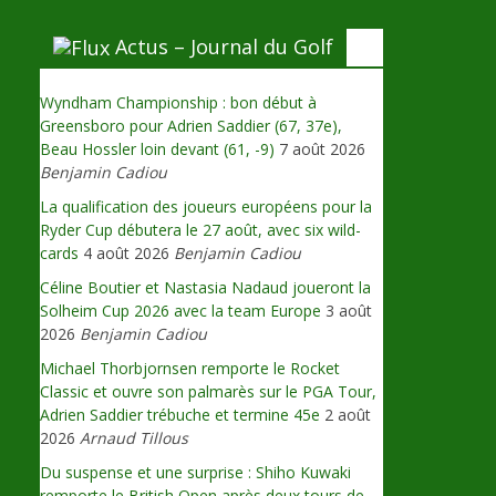
Actus – Journal du Golf
Wyndham Championship : bon début à
Greensboro pour Adrien Saddier (67, 37e),
Beau Hossler loin devant (61, -9)
7 août 2026
Benjamin Cadiou
La qualification des joueurs européens pour la
Ryder Cup débutera le 27 août, avec six wild-
cards
4 août 2026
Benjamin Cadiou
Céline Boutier et Nastasia Nadaud joueront la
Solheim Cup 2026 avec la team Europe
3 août
2026
Benjamin Cadiou
Michael Thorbjornsen remporte le Rocket
Classic et ouvre son palmarès sur le PGA Tour,
Adrien Saddier trébuche et termine 45e
2 août
2026
Arnaud Tillous
Du suspense et une surprise : Shiho Kuwaki
remporte le British Open après deux tours de