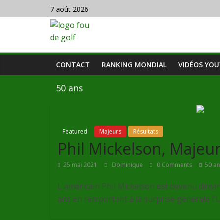
7 août 2026
CONTACT
RANKING MONDIAL
VIDÉOS YO
50 ans
Featured
Majeurs
Résultats
Phil Mickelson, Majeur
25 mai 2021
Dominique
0 Comments
50 an
L'américain Phil Mickelson est devenu diman
ans en remportant à la surprise générale l