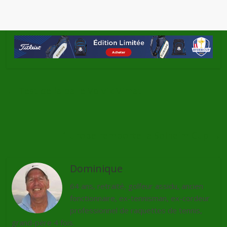
←
Test de la balle Volvik Vimat
L’Europe remporte la Solheim Cup
→
Dominique
64 ans, retraité, golfeur assidu, ancien
fonctionnaire, ex-tennisman, ex-cordeur
professionnel de raquettes de tennis,
grand-père 4 fois.