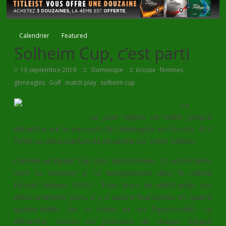
Calendrier
Featured
Solheim Cup, c’est parti
,
,
13 septembre 2019
Dominique
écosse
femmes
,
,
,
gleneagles
Golf
match play
solheim cup
La
Solheim Cup 2019
se joue depuis ce matin jusqu’à
dimanche sur le parcours de Gleneagles en Ecosse. Et il
flotte un doux parfum de revanche sur cette édition.
Comme en Ryder Cup chez les hommes, 12 américaines
vont se mesurer à 12 européennes dans le même
format (depuis 2002) : Trois jours en match-play. Les
deux premiers jours, il y a quatre foursomes et quatre
quatre-balles (un le matin et un l’après-midi). Le
dimanche, toutes les joueuses de chaque équipe