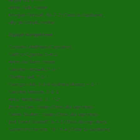
Annie Park, rookie
Morgan Pressel, 10-7-2 (Choix du capitaine)
Ally McDonald, rookie
Équipe européenne :
Catriona Matthew (Capitaine)
Carlota Ciganda, 5-4-2
Anne van Dam, rookie
Caroline Hedwall, 7-3-1
Charley Hull, 7-3-1
Georgia Hall, 2-3-0 Azahara Munoz, 4-6-1
Caroline Masson, 3-6-2
Anna Nordqvist, 11-7-2
Bronte Law, rookie (Choix du capitaine)
Celine Boutier, rookie (Choix du capitaine)
Jodi Ewart Shadoff, 3-4-0 (Choix du capitaine)
Suzann Pettersen, 16-11-6 (Choix du capitaine)