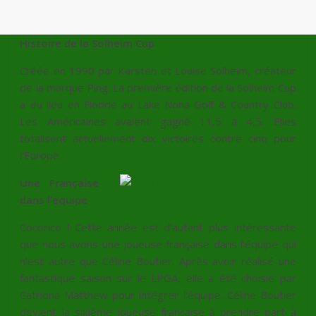
Histoire de la Solheim Cup
Créée en 1990 par Karsten et Louise Solheim, créateur
de la marque Ping. La première édition de la Solheim Cup
a eu lieu en Floride au Lake Nona Golf & Country Club.
Les Américaines avaient gagné 11,5 à 4,5. Elles
totalisent actuellement dix victoires contre cinq pour
l’Europe.
Une Française
dans l’équipe
Cocorico ! Cette année est d’autant plus intéressante
que nous avons une joueuse française dans l’équipe qui
n’est autre que Céline Boutier. Après avoir réalisé une
fantastique saison sur le LPGA, elle a été choisie par
Catriona Matthew pour intégrer l’équipe. Céline Boutier
devient la sixième joueuse française à prendre part à