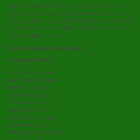
cette compétition. Avant elle, Marie-Laure de Lorenzi
(1990, 1996, 1998), Patricia Meunier-Lebouc (2000,
2003), Ludivine Kreutz (2005), Gwladys Nocera (2005,
2007, 2009, 2015) et Karine Icher (2002, 2013, 2015,
2017) y avaient participé.
Voici la composition des équipes
Équipe américaine :
Juli Inkster (capitaine)
Lexi Thompson, 5-2-4
Nelly Korda, rookie
Danielle Kang, 3-1-0
Lizette Salas, 4-4-2
Jessica Korda, 1-2-1
Megan Khang, rookie
Marina Alex, rookie
Brittany Altomare, rookie
Angel Yin, 1-1-1