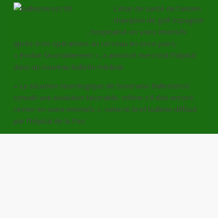
L’état de santé de l’ancien
champion de golf espagnol
Severiano Ballesteros
, hospitalisé en soins intensifs
après trois opérations au cerveau en onze jours,
« évolue favorablement », a annoncé mercredi l’hôpital
dans un nouveau bulletin médical.
« La situation neurologique de Severiano Ballesteros
connaît une évolution favorable, même s’il doit encore
rester en soins intensifs », selon le bref bulletin diffusé
par l’hôpital de la Paz.