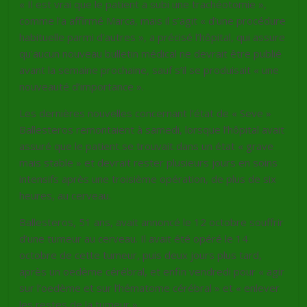
« Il est vrai que le patient a subi une trachéotomie »,
comme l’a affirmé Marca, mais il s’agit « d’une procédure
habituelle parmi d’autres », a précisé l’hôpital, qui assure
qu’aucun nouveau bulletin médical ne devrait être publié
avant la semaine prochaine, sauf s’il se produisait « une
nouveauté d’importance ».
Les dernières nouvelles concernant l’état de « Seve »
Ballesteros remontaient à samedi, lorsque l’hôpital avait
assuré que le patient se trouvait dans un état « grave
mais stable » et devrait rester plusieurs jours en soins
intensifs après une troisième opération, de plus de six
heures, au cerveau.
Ballesteros, 51 ans, avait annoncé le 12 octobre souffrir
d’une tumeur au cerveau. Il avait été opéré le 14
octobre de cette tumeur, puis deux jours plus tard,
après un oedème cérébral, et enfin vendredi pour « agir
sur l’oedème et sur l’hématome cérébral » et « enlever
les restes de la tumeur ».