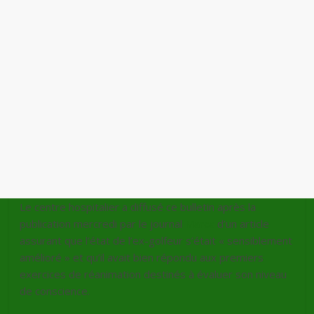
Le centre hospitalier a diffusé ce bulletin après la
publication mercredi par le journal
Marca
d’un article
assurant que l’état de l’ex-golfeur s’était « sensiblement
amélioré » et qu’il avait bien répondu aux premiers
exercices de réanimation destinés à évaluer son niveau
de conscience.