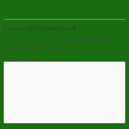
←
Formules de jeu
Le golf ça change
→
Laisser un commentaire
Votre adresse e-mail ne sera pas publiée.
Les champs
obligatoires sont indiqués avec
*
Commentaire
*