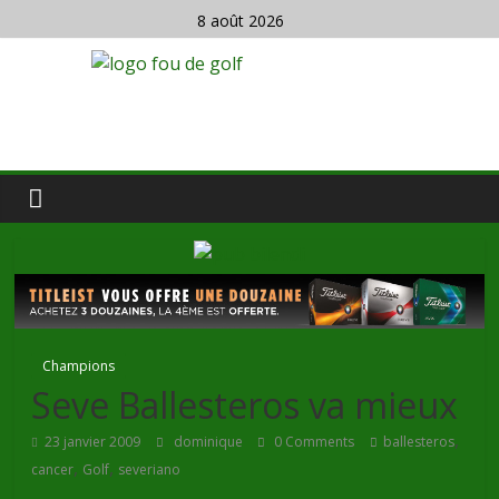
8 août 2026
Champions
Seve Ballesteros va mieux
,
23 janvier 2009
dominique
0 Comments
ballesteros
,
,
cancer
Golf
severiano