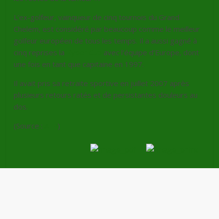
L’ex-golfeur, vainqueur de cinq tournois du Grand
Chelem, est considéré par beaucoup comme le meilleur
golfeur européen de tous les temps. Il a aussi gagné à
cinq reprises la
Ryder Cup
avec l’équipe d’Europe, dont
une fois en tant que capitaine en 1997.
Il avait pris sa retraite sportive en juillet 2007 après
plusieurs retours ratés et de persistantes douleurs au
dos.
(Source :
AFP
)