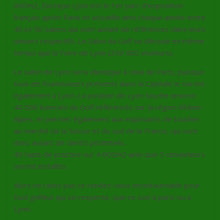
000m2, Eurexpo Lyon est le 1er parc d’exposition
français après Paris et accueille ainsi chaque année entre
40 et 50 salons qui sont autant de références dans leurs
univers respectifs. Le Salon du Golf se déroule en même
temps que la Foire de Lyon (350 000 visiteurs).
Le salon de Lyon sera identique à celui de Paris, puisque
tous els fournisseurs présents dans la Capitale le seront
également à Lyon. La position de Lyon touche environ
40 000 licenciés du Golf référencés sur la région Rhône-
Alpes, et permet également aux exposants de toucher
au marché de la Suisse et du sud de la France, qui sont
donc autant de clients potentiels.
40 tapis de practice sur 4 000m2 ainsi que 5 simulateurs
seront installés.
Alors ne ratez pas ce rendez-vous incontournable pour
tout golfeur qui se respecte, que ce soit à paris ou à
Lyon.