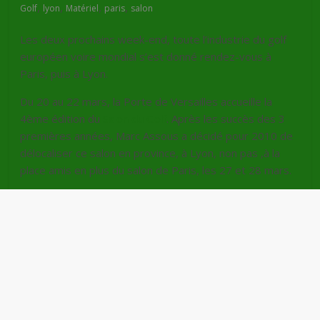
,
,
,
,
Golf
lyon
Matériel
paris
salon
Les deux prochains week-end, toute l’industrie du golf
européen voire mondial s’est donné rendez-vous à
Paris, puis à Lyon.
Du 20 au 22 mars, la Porte de Versailles accueille la
4ème édition du
Salon du Golf
. Après les succès des 3
premières années, Marc Assous a décidé pour 2010 de
délocaliser ce salon en province, à Lyon, non pas ,à la
place amis en plus du salon de Paris, les 27 et 28 mars.