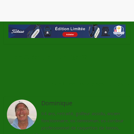
←
Tom Guéant, le futur Tiger ??
Blue Green ouvre ses portes
→
Dominique
64 ans, retraité, golfeur assidu, ancien
fonctionnaire, ex-tennisman, ex-cordeur
professionnel de raquettes de tennis,