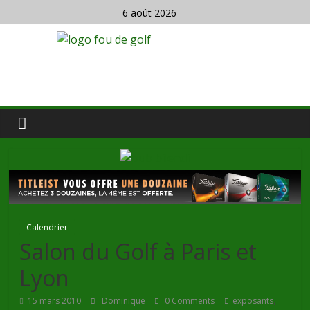
6 août 2026
Calendrier
Salon du Golf à Paris et
Lyon
,
15 mars 2010
Dominique
0 Comments
exposants