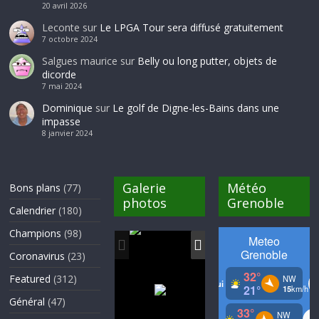
20 avril 2026
Leconte
sur
Le LPGA Tour sera diffusé gratuitement
7 octobre 2024
Salgues maurice
sur
Belly ou long putter, objets de
dicorde
7 mai 2024
Dominique
sur
Le golf de Digne-les-Bains dans une
impasse
8 janvier 2024
Galerie
Météo
Bons plans
(77)
photos
Grenoble
Calendrier
(180)
Champions
(98)
Coronavirus
(23)
Featured
(312)
Général
(47)