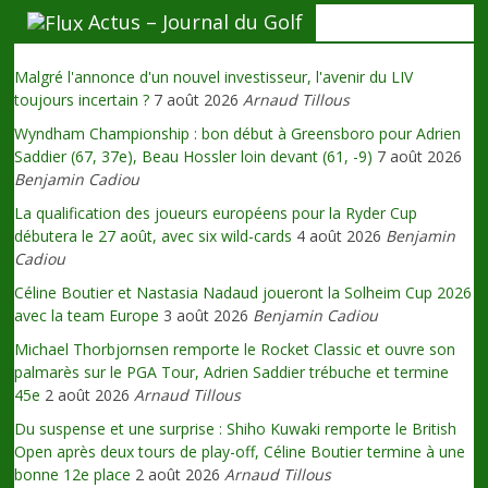
Actus – Journal du Golf
Malgré l'annonce d'un nouvel investisseur, l'avenir du LIV
toujours incertain ?
7 août 2026
Arnaud Tillous
Wyndham Championship : bon début à Greensboro pour Adrien
Saddier (67, 37e), Beau Hossler loin devant (61, -9)
7 août 2026
Benjamin Cadiou
La qualification des joueurs européens pour la Ryder Cup
débutera le 27 août, avec six wild-cards
4 août 2026
Benjamin
Cadiou
Céline Boutier et Nastasia Nadaud joueront la Solheim Cup 2026
avec la team Europe
3 août 2026
Benjamin Cadiou
Michael Thorbjornsen remporte le Rocket Classic et ouvre son
palmarès sur le PGA Tour, Adrien Saddier trébuche et termine
45e
2 août 2026
Arnaud Tillous
Du suspense et une surprise : Shiho Kuwaki remporte le British
Open après deux tours de play-off, Céline Boutier termine à une
bonne 12e place
2 août 2026
Arnaud Tillous