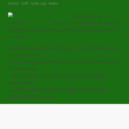
,
,
,
manor
Golf
ryder cup
wales
Ce vendredi 1er
octobre, la
Ryder Cup
version 2010 commence. Hier, les
capitaines ont donné leurs premières paires de joueurs.
Les voici :
– Lee Westwood & Martin Kaymer contre Phil Mickelson
& Dustin Johnson
– Rory McIlroy & Graeme McDowell contre Stewart Cink
& Matt Kuchar
– Ian Poulter & Ross Fisher contre Steve Stricker &
Tiger Woods
– Luke Donald & Padraig Harrington contre Bubba
Watson & Jeff Overton