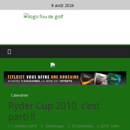
8 août 2026
Calendrier
Ryder Cup 2010, c’est
parti !!
,
1 octobre 2010
Dominique
0 Comments
2010
celtic