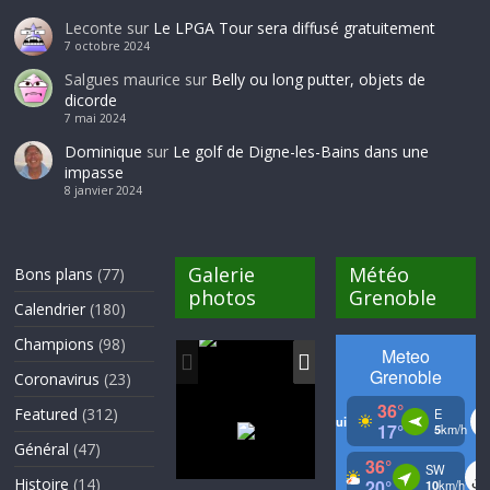
Leconte
sur
Le LPGA Tour sera diffusé gratuitement
7 octobre 2024
Salgues maurice
sur
Belly ou long putter, objets de
dicorde
7 mai 2024
Dominique
sur
Le golf de Digne-les-Bains dans une
impasse
8 janvier 2024
Galerie
Météo
Bons plans
(77)
photos
Grenoble
Calendrier
(180)
Champions
(98)
Coronavirus
(23)
Featured
(312)
Général
(47)
Histoire
(14)