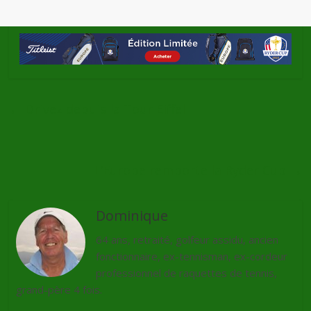
←
Drivez depuis la Tour Eiffel
L’Europe remporte la Ryder Cup
→
Dominique
64 ans, retraité, golfeur assidu, ancien
fonctionnaire, ex-tennisman, ex-cordeur
professionnel de raquettes de tennis,
grand-père 4 fois.