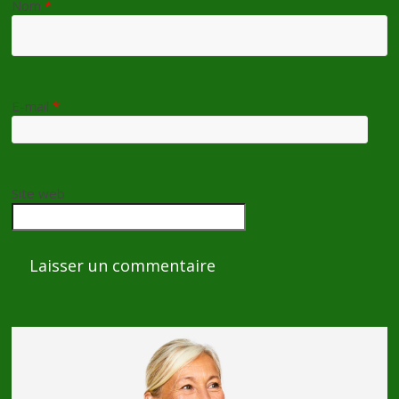
Nom
*
E-mail
*
Site web