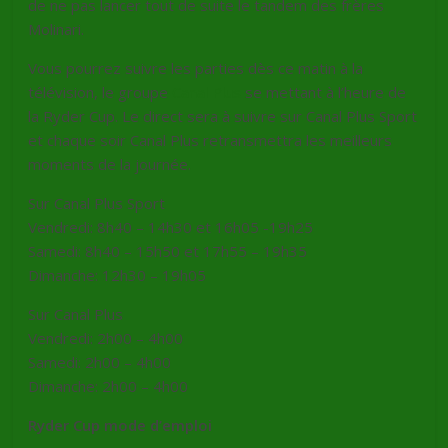
de ne pas lancer tout de suite le tandem des frères
Molinari.
Vous pourrez suivre les parties dès ce matin à la
télévision, le groupe
Canal Plus
se mettant à l’heure de
la Ryder Cup. Le direct sera à suivre sur Canal Plus Sport
et chaque soir Canal Plus retransmettra les meilleurs
moments de la journée.
Sur Canal Plus Sport
Vendredi: 8h40 – 14h30 et 16h05 -19h25
Samedi: 8h40 – 15h50 et 17h55 – 19h35
Dimanche: 12h30 – 19h05
Sur Canal Plus
Vendredi: 2h00 – 4h00
Samedi: 2h00 – 4h00
Dimanche: 2h00 – 4h00
Ryder Cup mode d’emploi