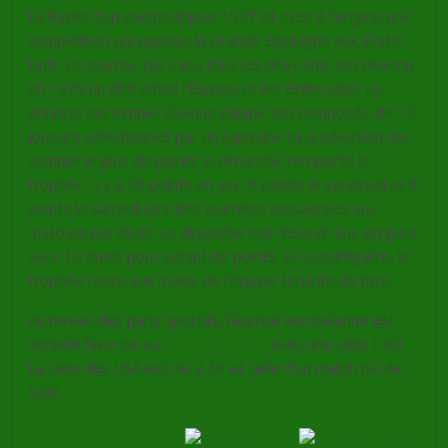
La Ryder Cup existe depuis 1927 et c’est à l’origine une
compétition qui oppose la Grande Bretagne aux Etats-
Unis. Le tournoi, qui a lieu tous les deux ans, est devenu
en 1979 un défi entre l’Europe et les Etats-Unis. Le
principe est simple. Chaque équipe est composée de 12
joueurs sélectionnés par un capitaine et la sélection qui
compte le plus de points le dimanche remporte le
trophée. Il y a 28 points en jeu : 8 points le vendredi et 8
points le samedi lors des journées consacrées aux
matches par duos. Le dimanche est réservé aux simples
avec 12 duels pour autant de points. En cas d’égalité, le
trophée reste aux mains de l’équipe tenante du titre.
Au niveau des paris sportifs, l’équipe européenne est
donnée favorite sur
Eurosport Bet
avec une cote 1,60.
La cote des USA est de 2,36 et celle d’un match nul de
9,00.