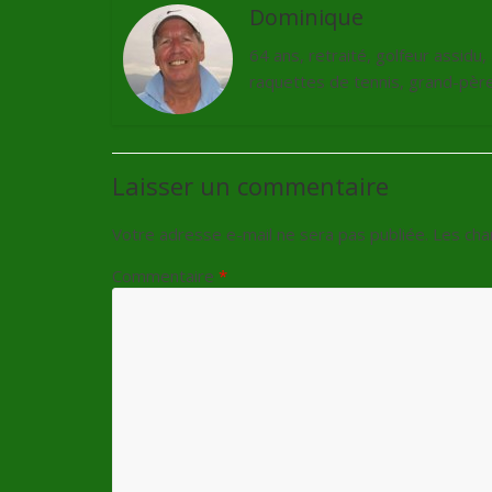
Dominique
64 ans, retraité, golfeur assidu
raquettes de tennis, grand-père 
Laisser un commentaire
Votre adresse e-mail ne sera pas publiée.
Les cha
Commentaire
*