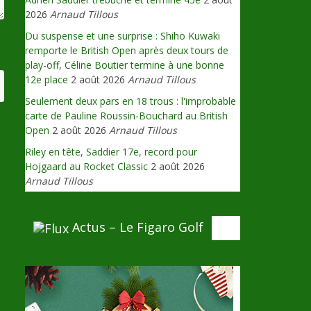
2026
Arnaud Tillous
Du suspense et une surprise : Shiho Kuwaki
remporte le British Open après deux tours de
play-off, Céline Boutier termine à une bonne
12e place
2 août 2026
Arnaud Tillous
Seulement deux pars en 18 trous : l'improbable
carte de Pauline Roussin-Bouchard au British
Open
2 août 2026
Arnaud Tillous
Riley en tête, Saddier 17e, record pour
Hojgaard au Rocket Classic
2 août 2026
Arnaud Tillous
Actus – Le Figaro Golf