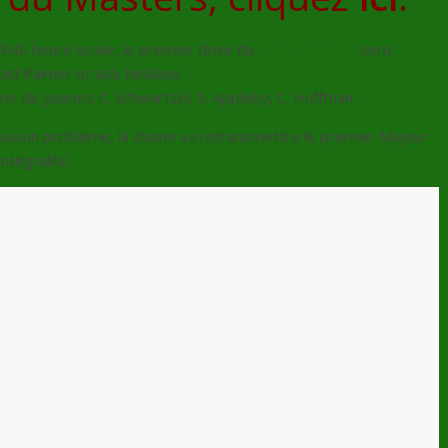
 7h40 heure locale, le premier drive du
Masters 2011
sera
ld Palmer et Jack Nicklaus.
rio de joueurs C. Schwartzel, S. Appleby, C. Hoffman.
 aucun problème, la chaine va retransmettre le premier Majeur
intégralité.