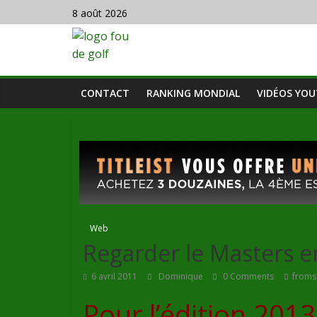
8 août 2026
CONTACT
RANKING MONDIAL
VIDÉOS YO
Web
Regarder le Masters e
6 avril 2011
Dominique
0 Comments
froms
Pour l’édition 201