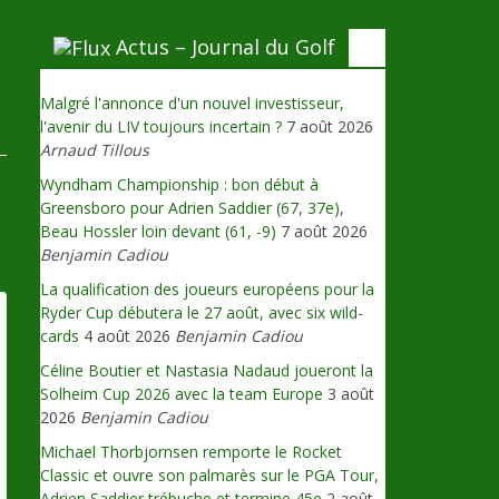
Actus – Journal du Golf
Malgré l'annonce d'un nouvel investisseur,
l'avenir du LIV toujours incertain ?
7 août 2026
Arnaud Tillous
Wyndham Championship : bon début à
Greensboro pour Adrien Saddier (67, 37e),
Beau Hossler loin devant (61, -9)
7 août 2026
Benjamin Cadiou
La qualification des joueurs européens pour la
Ryder Cup débutera le 27 août, avec six wild-
cards
4 août 2026
Benjamin Cadiou
Céline Boutier et Nastasia Nadaud joueront la
Solheim Cup 2026 avec la team Europe
3 août
2026
Benjamin Cadiou
Michael Thorbjornsen remporte le Rocket
Classic et ouvre son palmarès sur le PGA Tour,
Adrien Saddier trébuche et termine 45e
2 août