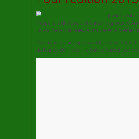
Jeudi 7 avril à
frappé lors du départ d’honneur regroupant Arno
Le vrai départ aura lieu à 7h45 avec le premier t
Pour tous les fans qui possèdent Canal + Sport,
de l’année 2011 (voir
ici
) dont le dernier jour en 