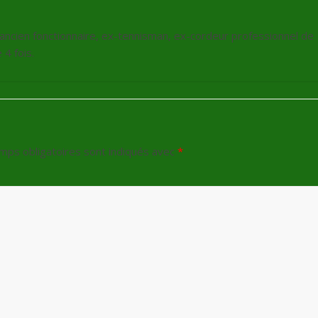
, ancien fonctionnaire, ex-tennisman, ex-cordeur professionnel de
4 fois.
mps obligatoires sont indiqués avec
*