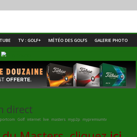
UTUBE
TV : GOLF+
MÉTÉO DES GOLFS
GALERIE PHOTO
n direct
,
,
,
,
,
,
portcom
Golf
internet
live
masters
myp2p
mypremiumtv
3 du Masters, cliquez
ici
.