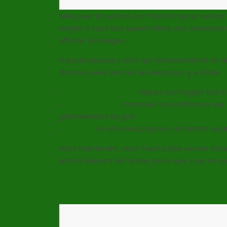
Mais pour les autres, les frustrés qui ne veule
simple. Il vous faut quand même une connexion I
afficher les images.
Il existe plusieurs sites qui retransmettent en di
dessous avec bien sur les liens pour y accéder.
–
Fromsportcom.com
: cliquez sur l’onglet Golf
–
MyPremiumTV
: choisissez de préférence une 
généralement du golf.
–
MyP2P
: ce site vous propose carrément sa p
Alors maintenant, vous n’aurez plus aucune excu
autres Majeurs de l’année parce que vous ne sav