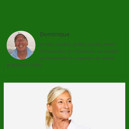
Tiger fait le caddy de son fils
→
Dominique
64 ans, retraité, golfeur assidu, ancien
fonctionnaire, ex-tennisman, ex-cordeur
professionnel de raquettes de tennis,
grand-père 4 fois.