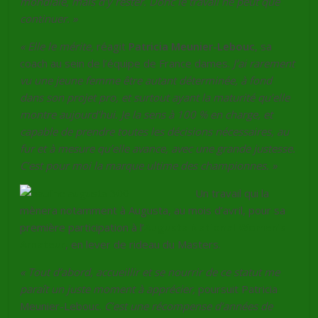
mondiale, mais d’y rester. Donc le travail ne peut que
continuer. »
« Elle le mérite,
réagit
Patricia Meunier-Lebouc
, sa
coach au sein de l’équipe de France dames.
J’ai rarement
vu une jeune femme être autant déterminée, à fond
dans son projet pro, et surtout ayant la maturité qu’elle
montre aujourd’hui. Je la sens à 100 % en charge, et
capable de prendre toutes les décisions nécessaires, au
fur et à mesure qu’elle avance, avec une grande justesse.
C’est pour moi la marque ultime des championnes. »
Un travail qui la
mènera notamment à Augusta, au mois d’avril, pour sa
première participation à l’
Augusta National Women’s
Amateur
, en lever de rideau du Masters.
« Tout d’abord, accueillir et se nourrir de ce statut me
paraît un juste moment à apprécier,
poursuit Patricia
Meunier-Lebouc.
C’est une récompense d’années de