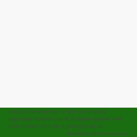
Une juste récompense, car celle qui est depuis
septembre étudiante à la fac de
South Carolina
a fait
toute la saison 2019 sur le grand plateau. Sa
victoire aux
Internationaux du Portugal
, fin janvier, est devenue avec