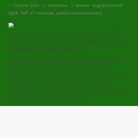
,
,
14 janvier 2020
Dominique
amateur
Augusta National
,
,
,
ffgolf
Golf
n°1 mondiale
pauline roussin-bouchard
La
joueuse de Valescure Pauline Roussin Bouchard est
devenue ce lundi la nouvelle n°1 mondiale amateur. Cela
récompense sa superbe saison 2019.
Et ce n’est pas une surprise car elle occupait la 2ème
place depuis quelques semaine déjà. Le WAGR
(classement mondial amateur) prenant en compte les
résultats des 24 mois précédents, la disparition
progressive de ses résultats de fin 2017 et début 2018
allait forcément la tirer vers le haut.