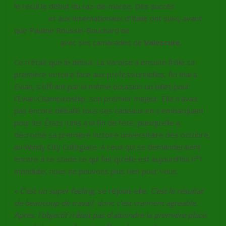
le recul le début du raz-de-marée. Des succès
au Grand
Prix Paca
et aux Internationaux d’Italie ont suivi, avant
que Pauline Roussin-Bouchard ne
soulève le Trophée
Golfers’ Club
avec ses camarades de
Valescure
.
Ce n’était que le début. La Varoise a ensuite frôlé sa
première victoire face aux professionnelles, fin mai à
Evian, s’offrant par la même occasion un billet pour
l’Evian Championship, son premier majeur. Elle n’avait
pas encore déballé tous ses cadeaux en s’embarquant
pour les États-Unis à la fin de l’été, puisqu’elle a
décroché sa première victoire universitaire dès octobre,
au Windy City Collegiate. À ceux qui se demanderaient
encore à ce stade ce qui fait qu’elle est aujourd’hui n°1
mondiale, nous ne pouvons plus rien pour vous.
« C’est un super feeling,
se réjouit-elle
. C’est le résultat
de beaucoup de travail, donc c’est vraiment agréable.
Après, l’objectif n’était pas d’atteindre la première place