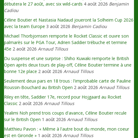
débutera le 27 août, avec six wild-cards
4 août 2026
Benjamin
Cadiou
Céline Boutier et Nastasia Nadaud joueront la Solheim Cup 2026
avec la team Europe
3 août 2026
Benjamin Cadiou
Michael Thorbjornsen remporte le Rocket Classic et ouvre son
palmarès sur le PGA Tour, Adrien Saddier trébuche et termine
45e
2 août 2026
Arnaud Tillous
Du suspense et une surprise : Shiho Kuwaki remporte le British
Open après deux tours de play-off, Céline Boutier termine à une
bonne 12e place
2 août 2026
Arnaud Tillous
Seulement deux pars en 18 trous : l'improbable carte de Pauline
Roussin-Bouchard au British Open
2 août 2026
Arnaud Tillous
Riley en tête, Saddier 17e, record pour Hojgaard au Rocket
Classic
2 août 2026
Arnaud Tillous
Yealimi Noh prend trois coups d'avance, Céline Boutier recule
sur le British Open
1 août 2026
Arnaud Tillous
Matthieu Pavon : « Même à l'autre bout du monde, mon coeur
est en Gironde »
1 août 2026
Arnaud Tillous