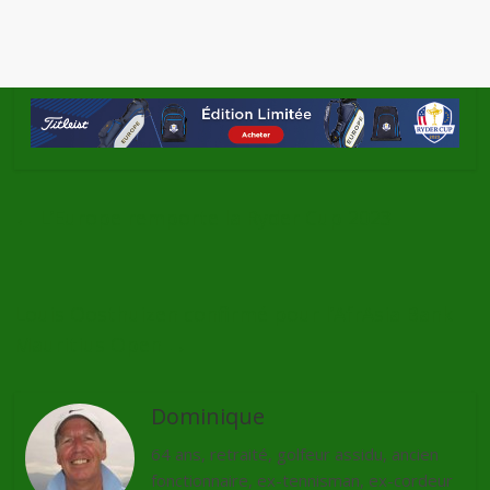
←
L’Europe remporte la Ryder Cup 2023
Louis Oosthuizen confirmé pour l’AfrAsia Bank
Mauritius Open
→
Dominique
64 ans, retraité, golfeur assidu, ancien
fonctionnaire, ex-tennisman, ex-cordeur