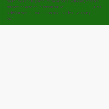
du tournoi sur le parcours du Victoria Golf Club, théâtre
du dernier acte de la saison sur le
Korn Ferry Tour
, Paul
a définitivement validé son billet sur le PGA Tour pour
2024 !