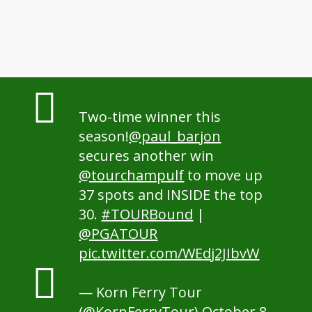
Two-time winner this
season!
@paul_barjon
secures another win
@tourchampulf
to move up
37 spots and INSIDE the top
30.
#TOURBound
|
@PGATOUR
pic.twitter.com/WEdj2JIbvW
— Korn Ferry Tour
(@KornFerryTour)
October 8,