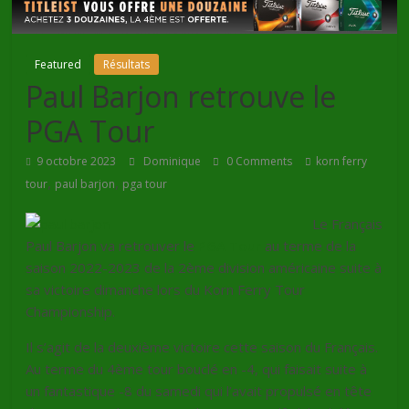
Featured
Résultats
Paul Barjon retrouve le
PGA Tour
9 octobre 2023
Dominique
0 Comments
korn ferry
,
,
tour
paul barjon
pga tour
Le Français
Paul Barjon va retrouver le
PGA Tour
au terme de la
saison 2022-2023 de la 2ème division américaine suite à
sa victoire dimanche lors du Korn Ferry Tour
Championship.
Il s’agit de la deuxième victoire cette saison du Français.
Au terme du 4ème tour bouclé en -4, qui faisait suite à
un fantastique -8 du samedi qui l’avait propulsé en tête