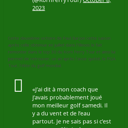
2023
Cette deuxième victoire de Paul Barjon cette saison
après celle obtenue en juillet dans l’Illinois le fait
remonter dans le top 30 du Korn Ferry Tour et ainsi lui
permet de retrouver, un an après l’avoir quitté, le PGA
Tour, l’élite du golf mondial.
«J’ai dit à mon coach que
j’avais probablement joué
mon meilleur golf samedi. Il
y a du vent et de l’eau
partout. Je ne sais pas si c’est