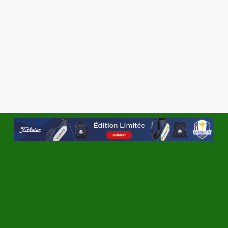
←
L’&tiquette Gentlemen Drivers
US Open 2011 : leaderboard
→