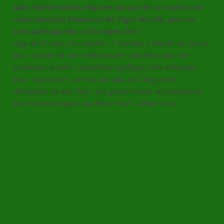
Mais l’information majeure autour de ce tournoi est
sans conteste l’annonce de Tiger Woods, pour sa
non-participation à l’US Open 2011.
Agé de 35 ans, l’ex-numéro 1 mondial a décidé de suivre
les conseils de ses médecins et s’abstient donc de
participer à cette compétition golfique très attendue,
pour repousser, une fois de plus et à la grande
déception de ses fans, son grand retour au commande
d’un tournoi majeur au départ d’un 72ème trou.