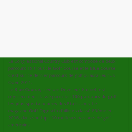
Le Congressional Country Club est composé de deux
parcours 18 trous : le
Golf Course
et le
Blue Course
.
C’est sur ce dernier parcours de golf qu’aura lieu l’US
Open 2011.
Le
Blue Course
, créé par Devereux Emmet, est
régulièrement classé parmi les
100 parcours de golf
les plus spectaculaires des Etats-Unis
. Le
magazine
Golf Digest
l’a d’ailleurs classé 89ème en
2006, dans son top 100 meilleurs parcours de golf
américains.