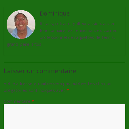
Dominique
64 ans, retraité, golfeur assidu, ancien
fonctionnaire, ex-tennisman, ex-cordeur
professionnel de raquettes de tennis,
grand-père 4 fois.
Laisser un commentaire
Votre adresse e-mail ne sera pas publiée.
Les champs
obligatoires sont indiqués avec
*
Commentaire
*