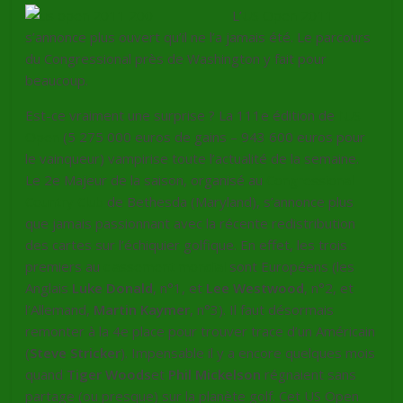
L’
US Open 2011
s’annonce plus ouvert qu’il ne l’a jamais été. Le parcours
du Congressional près de Washington y fait pour
beaucoup.
Est-ce vraiment une surprise ? La 111e édition de
l’US
Open
(5 275 000 euros de gains – 943 600 euros pour
le vainqueur) vampirise toute l’actualité de la semaine.
Le 2e Majeur de la saison, organisé au
Congressional
Country Club
de Bethesda (Maryland), s’annonce plus
que jamais passionnant avec la récente redistribution
des cartes sur l’échiquier golfique. En effet, les trois
premiers au
classement mondial
sont Européens (les
Anglais
Luke Donald
, n°1, et
Lee Westwood
, n°2, et
l’Allemand,
Martin Kaymer
, n°3). Il faut désormais
remonter à la 4e place pour trouver trace d’un Américain
(
Steve Stricker
). Impensable il y a encore quelques mois
quand
Tiger Woods
et
Phil Mickelson
régnaient sans
partage (ou presque) sur la planète golf. Cet US Open