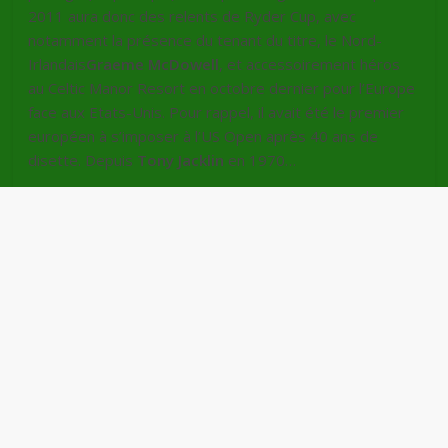
2011 aura donc des relents de Ryder Cup, avec
notamment la présence du tenant du titre, le Nord-
Irlandais
Graeme McDowell
, et accessoirement héros
au Celtic Manor Resort en octobre dernier pour l’Europe
face aux Etats-Unis. Pour rappel, il avait été le premier
européen à s’imposer à l’US Open après 40 ans de
disette. Depuis
Tony Jacklin
en 1970…