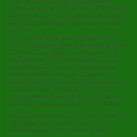
termes de performances grâce à une innovation
constante en R&D, ainsi qu’à un processus de fabrication
leader de l’industrie. Un nouveau noyau et de nouvelles
conceptions aérodynamiques font partie des avancées
de 2017 :
La Pro V1 la plus longue jamais fabriquée. La Pro V1
2017 a été conçue avec un noyau de nouvelle génération
ZG Process 2.0 pour gagner en distance sur tous les
coups grâce à des effets réduits au grand jeu et une
plus grande vitesse de balle, tout en préservant la
grande douceur au toucher et les performances
supérieures au petit jeu recherchée par les joueurs. Une
nouvelle disposition sphérique des 352 alvéoles en
motifs tétraédriques permet d’obtenir une trajectoire
pénétrante et une constance de vol encore meilleure.
L’extraordinaire distance de la Pro V1x 2017, dotée d’un
noyau double ZG Process, est accrue grâce à une
nouvelle disposition des 328 alvéoles en motifs