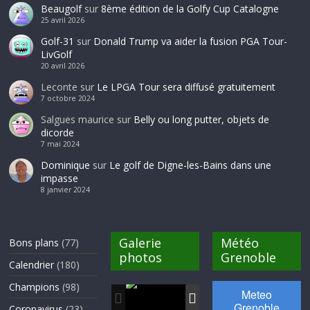
Beaugolf
sur
8ème édition de la Golfy Cup Catalogne
25 avril 2026
Golf-31
sur
Donald Trump va aider la fusion PGA Tour-
LivGolf
20 avril 2026
Leconte
sur
Le LPGA Tour sera diffusé gratuitement
7 octobre 2024
Salgues maurice
sur
Belly ou long putter, objets de
dicorde
7 mai 2024
Dominique
sur
Le golf de Digne-les-Bains dans une
impasse
8 janvier 2024
Galerie
Météo
Bons plans
(77)
photos
Grenoble
Calendrier
(180)
Champions
(98)
Coronavirus
(23)