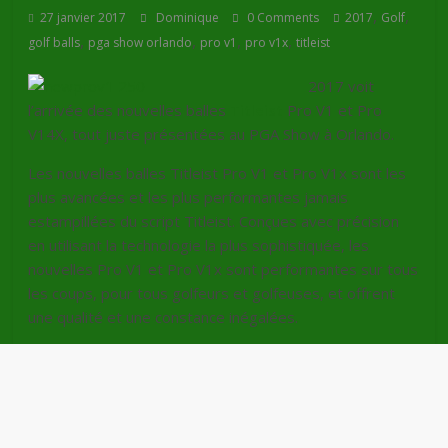
,
,
27 janvier 2017
Dominique
0 Comments
2017
Golf
,
,
,
,
golf balls
pga show orlando
pro v1
pro v1x
titleist
2017 voit
l’arrivée des nouvelles balles
Titleist
Pro V1 et Pro
V14X, tout juste présentées au PGA Show à Orlando.
Les nouvelles balles Titleist Pro V1 et Pro V1x sont les
plus avancées et les plus performantes jamais
estampillées du script Titleist. Conçues avec précision
en utilisant la technologie la plus sophistiquée, les
nouvelles Pro V1 et Pro V1x sont performantes sur tous
les coups, pour tous golfeurs et golfeuses, et offrent
une qualité et une constance inégalées.