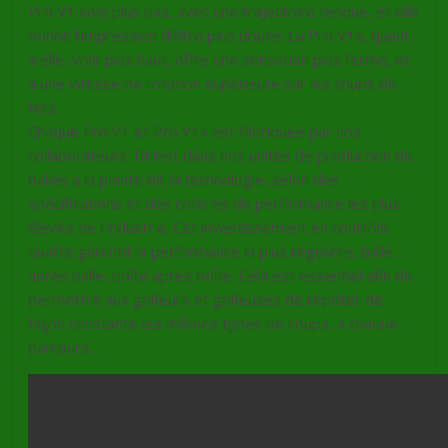
Pro V1 vole plus bas, avec une trajectoire tendue, et elle
donne l’impression d’être plus douce. La Pro V1x, quant
à elle, vole plus haut, offre une sensation plus ferme, et
a une vitesse de rotation supérieure sur les coups de
fers.
Chaque Pro V1 et Pro V1x est fabriquée par nos
collaborateurs Titleist dans nos unités de production de
balles à la pointe de la technologie, selon des
spécifications et des critères de performance les plus
élevés de l’industrie. Cet investissement en contrôle
qualité garantit la performance la plus régulière, balle
après balle, boîte après boîte. Cela est essentiel afin de
permettre aux golfeurs et golfeuses de répéter de
façon constante les mêmes types de coups, à chaque
parcours.