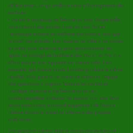
différemment, ce qui améliore encore l’homogénéité des
surfaces.
• Durant le processus de fabrication, pour chaque balle,
nous utilisons des moules à cavités pour former
l’enveloppe externe en uréthane élastomère, ainsi que
le motif des alvéoles. Des dizaines de milliers de moules
à cavités sont nécessaires pour approvisionner les
lignes de moulage de l’uréthane des Pro V1 et Pro V1x.
Afin d’assurer une régularité sur chaque balle, il est
essentiel que chaque moule à cavités produise le même
résultat. Pour garantir ce niveau de précision, l’équipe
des opérations a toujours fabriqué les cavités et
l’outillage nécessaire à la fabrication de ces
cavités (appelées « plaques de cuisson ») in-situ. Nous
avons investi dans un nouvel équipement de façon à
réduire encore le niveau de tolérance des plaques
maîtresses.
Ces avancées à la fois dans le design des alvéoles et