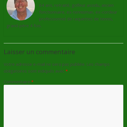
64 ans, retraité, golfeur assidu, ancien
fonctionnaire, ex-tennisman, ex-cordeur
professionnel de raquettes de tennis,
grand-père 4 fois.
Laisser un commentaire
Votre adresse e-mail ne sera pas publiée.
Les champs
obligatoires sont indiqués avec
*
Commentaire
*