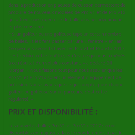
dans la production en plaques de cuisson permettent de
produire de nouveaux modèles de Pro V1 et de Pro V1x
qui offrent une trajectoire de balle plus aérodynamique
et plus constante.
« Si un golfeur ou une golfeuse tape un certain nombre
de balles, ils les fera passer par une « fenêtre » en l’air.
Ce que nous avons fait avec les Pro V1 et Pro V1x 2017,
c’est réduire cette fenêtre, et c’est ce qui nous a ménés
à ce résultat d’un vol plus constant, » a déclaré Bill
Morgan. « Nous faisons tout pour nous assurer que les
Pro V1 et Pro V1x soient un élément d’équipement de
précision. Nous savons que ce qui compte, pour chaque
golfeur ou golfeuse sur un parcours, c’est cette
régularité. »
PRIX ET DISPONIBILITÉ :
Les nouvelles balles Pro V1 et Pro V1x 2017 seront
disponibles en magasins dans le monde entier, à partir