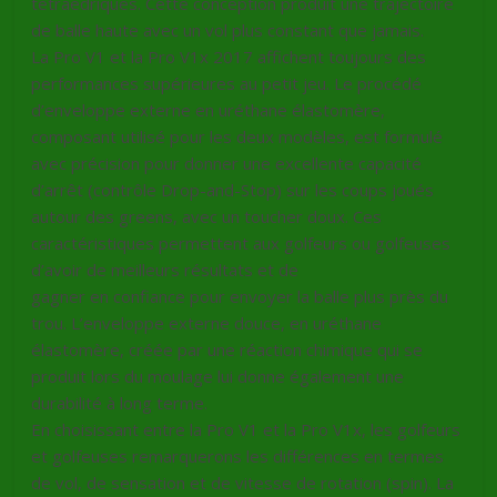
tétraédriques. Cette conception produit une trajectoire
de balle haute avec un vol plus constant que jamais.
La Pro V1 et la Pro V1x 2017 affichent toujours des
performances supérieures au petit jeu. Le procédé
d’enveloppe externe en uréthane élastomère,
composant utilisé pour les deux modèles, est formulé
avec précision pour donner une excellente capacité
d’arrêt (contrôle Drop-and-Stop) sur les coups joués
autour des greens, avec un toucher doux. Ces
caractéristiques permettent aux golfeurs ou golfeuses
d’avoir de meilleurs résultats et de
gagner en confiance pour envoyer la balle plus près du
trou. L’enveloppe externe douce, en uréthane
élastomère, créée par une réaction chimique qui se
produit lors du moulage lui donne également une
durabilité à long terme.
En choisissant entre la Pro V1 et la Pro V1x, les golfeurs
et golfeuses remarquerons les différences en termes
de vol, de sensation et de vitesse de rotation (spin). La