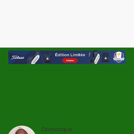
←
Comment le golf s’est-il démocratisé ?
Golfer en Suisse
→
Dominique