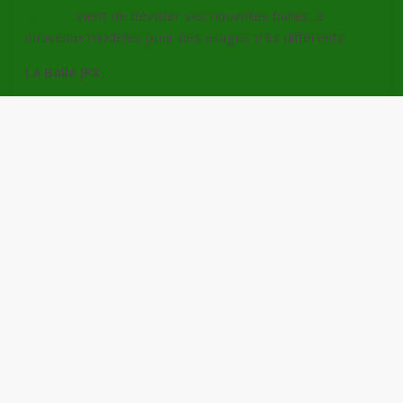
Mizuno
vient de dévoiler ses nouvelles balles, 3
nouveaux modèles pour des usages très différents.
La Balle JPX.