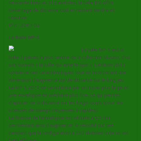
descente liées au 512 alvéoles, la balle JPX offre
davantage de distance tout en restant tendre et
réactive.
Prix : 35€ / Dz
La Balle MP-S
La balle MP-S est la
balle 3 pièces la plus tendre de la collection Mizuno, d’où
son surnom « la balle qui aime le spin ». L’édition 2015
conserve ces caractéristiques tout en incorporant une
dimension d’augmentation de distance sur le long jeu.
La MP-S 2015 se caractérise par un noyau plus large et
une enveloppe en uréthane plus fine, ce qui permet
d’ajouter de la distance sur les longs coups (pour les
vitesses de swings moyennes à rapides).
La finesse de l’enveloppe est réduite à 0,5 mm
permettant ainsi d’augmenter la vélocité sur tee
pendant que la configuration à 330 alvéoles crée un vol
très efficace.