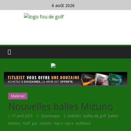
6 août 2026
Matériel
Nouvelles balles Mizuno
,
,
17 avril 2015
Dominique
alvéoles
balles de golf
balles
,
,
,
,
,
,
mizuno
Golf
jpx
mizuno
mp-s
mp-x
uréthane