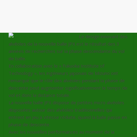
Le design innovant des
alvéoles de la nouvelle balle JPX est le résultat des 3
années de recherches sur la phase descendante du vol
de balle.
En collaboration avec le « Fukuoka Institute of
Technology », les ingénieurs japonais de Mizuno ont
remarqué que le rôle des alvéoles pendant la phase de
descente peut augmenter significativement le temps de
vol et donc la distance totale.
La nouvelle balle JPX dispose de petites micro alvéoles
disposées autour des alvéoles traditionnelles qui
entrent en jeu à vitesse réduite, quand la balle passe en
phase de descente.
Avec les nouvelles performances au moment de la