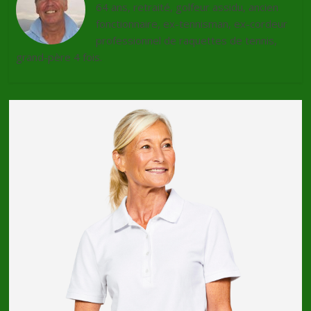
64 ans, retraité, golfeur assidu, ancien
fonctionnaire, ex-tennisman, ex-cordeur
professionnel de raquettes de tennis,
grand-père 4 fois.