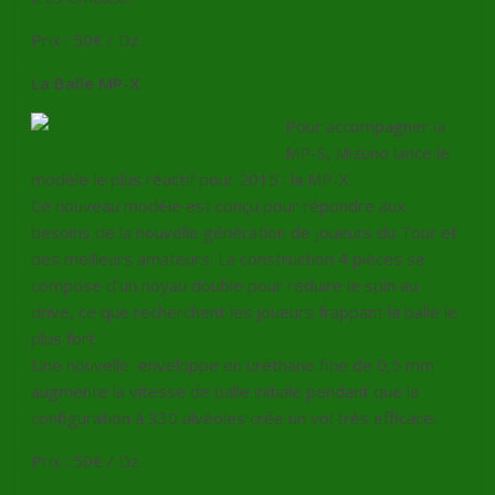
Prix : 50€ / Dz
La Balle MP-X
Pour accompagner la
MP-S, Mizuno lance le
modèle le plus réactif pour 2015 : la MP-X.
Ce nouveau modèle est conçu pour répondre aux
besoins de la nouvelle génération de joueurs du Tour et
des meilleurs amateurs. La construction 4 pièces se
compose d’un noyau double pour réduire le spin au
drive, ce que recherchent les joueurs frappant la balle le
plus fort.
Une nouvelle enveloppe en uréthane fine de 0,5 mm
augmente la vitesse de balle initiale pendant que la
configuration à 330 alvéoles crée un vol très efficace.
Prix : 50€ / Dz