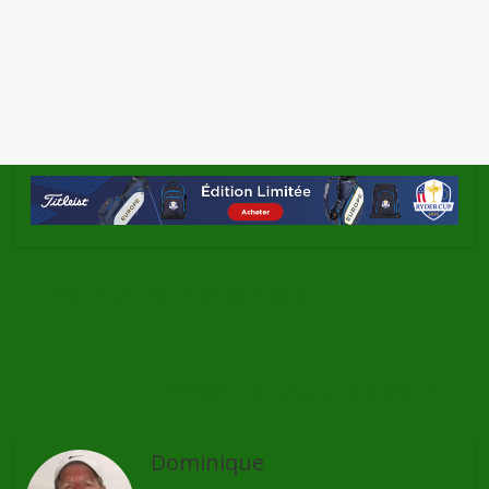
←
L’extra-terrestre Jordan Spieth
JPX-850, nouveaux bois Mizuno
→
Dominique