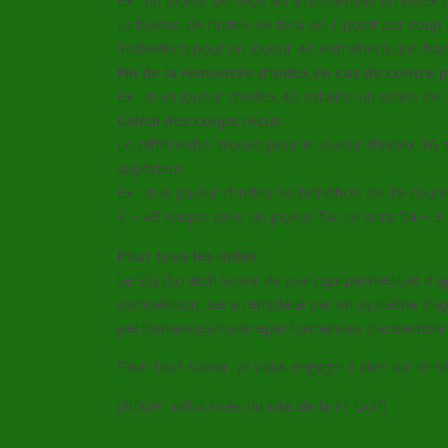
Ex : un joueur de 43,8 aura désormais un index 
La baisse de l’index se fera de 1 point par coup
Stableford pour un joueur 43 entraînera une bai
Fin de la remontée d’index en cas de contre 
Ex : si un joueur d’index 40 totalise un score d
Calcul des coups reçus
Le différentiel trouvé pour le joueur d’index 36
supérieur.
Ex : si le joueur d’index 36 bénéficie de 39 cou
3 = 43 coups, pour un joueur 54, ce sera 54 + 3
Pour tous les index
Le SSJ (Scratch Score du Jour) qui permettait d’
compétition, sera remplacé par un système d’a
performances/contreperformances d’ensemble de
Pour tout savoir, je vous engage à aller sur le s
(NDLR : infos tirés du site de la FF Golf)