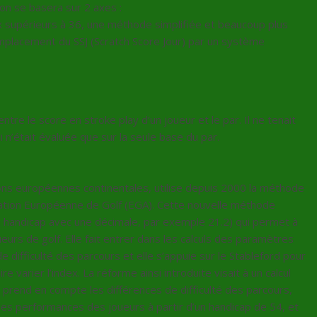
ion se basera sur 2 axes :
x supérieurs à 36, une méthode simplifiée et beaucoup plus
emplacement du SSJ (Scratch Score Jour) par un système
ntre le score en stroke play d’un joueur et le par. Il ne tenait
i n’était évaluée que sur la seule base du par.
ions européennes continentales, utilise depuis 2000 la méthode
iation Européenne de Golf (EGA). Cette nouvelle méthode
 un handicap avec une décimale, par exemple 21.2) qui permet à
urs de golf. Elle fait entrer dans les calculs des paramètres
 difficulté des parcours et elle s’appuie sur le Stableford pour
 varier l’index. La réforme ainsi introduite visait à un calcul
e prend en compte les différences de difficulté des parcours,
 des performances des joueurs à partir d’un handicap de 54, et