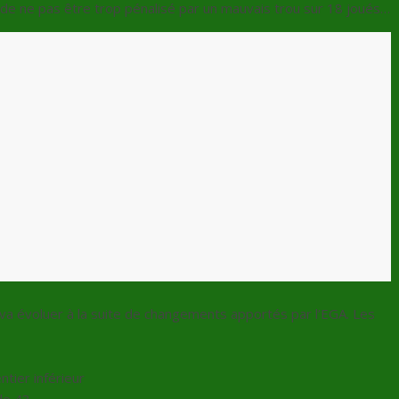
t de ne pas être trop pénalisé par un mauvais trou sur 18 joués…
va évoluer à la suite de changements apportés par l’EGA. Les
ntier inférieur