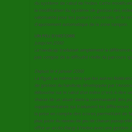
du système de calcul de l’index. Cette modificat
la modification du système de gestion des inde
valorisante pour les joueurs concernés, et le r
d’ajustement automatique de la zone tampon.
UN PEU D’HISTOIRE
Jusqu’en 2000
Le handicap traduisait simplement la différence e
pas compte de la difficulté réelle du parcours qu
Depuis le 4 janvier 2000
La ffgolf, au même titre que les autres fédérat
de gestion du handicap développée par l’Assoc
débouche sur le calcul d’un index (c’est-à-dire
chacun de se situer dans la communauté des joue
supplémentaires qui traduisent les différences de
la prise en compte des scores permettant de faire
plus juste du niveau de jeu de chacun puisqu’ell
offre un accès élargi à l’index avec une gestion