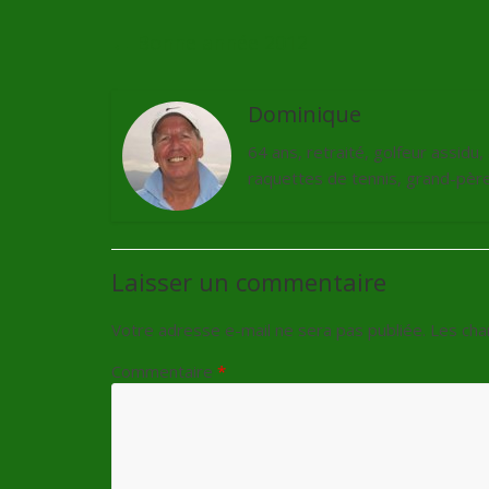
←
Bonne année 2012
Dominique
64 ans, retraité, golfeur assidu
raquettes de tennis, grand-père 
Laisser un commentaire
Votre adresse e-mail ne sera pas publiée.
Les cha
Commentaire
*