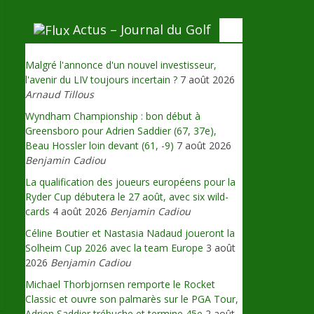
Actus – Journal du Golf
Malgré l'annonce d'un nouvel investisseur,
l'avenir du LIV toujours incertain ?
7 août 2026
Arnaud Tillous
Wyndham Championship : bon début à
Greensboro pour Adrien Saddier (67, 37e),
Beau Hossler loin devant (61, -9)
7 août 2026
Benjamin Cadiou
La qualification des joueurs européens pour la
Ryder Cup débutera le 27 août, avec six wild-
cards
4 août 2026
Benjamin Cadiou
Céline Boutier et Nastasia Nadaud joueront la
Solheim Cup 2026 avec la team Europe
3 août
2026
Benjamin Cadiou
Michael Thorbjornsen remporte le Rocket
Classic et ouvre son palmarès sur le PGA Tour,
Adrien Saddier trébuche et termine 45e
2 août