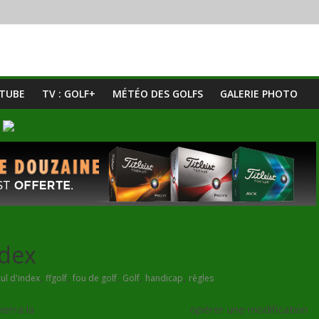
UTUBE
TV : GOLF+
MÉTÉO DES GOLFS
GALERIE PHOTO
ndex
,
,
,
,
,
cul d'index
ffgolf
fou de golf
Golf
handicap
règles
verra la
Fédération française de Golf
opérer une modification