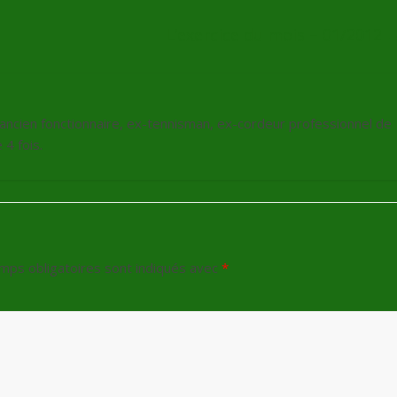
L’exercice du mois – 01/2012
, ancien fonctionnaire, ex-tennisman, ex-cordeur professionnel de
4 fois.
mps obligatoires sont indiqués avec
*