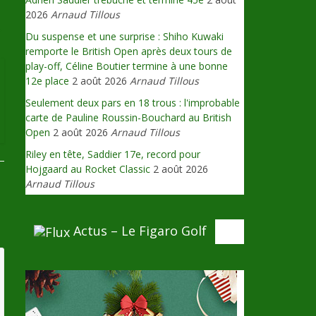
2026
Arnaud Tillous
→
Du suspense et une surprise : Shiho Kuwaki
remporte le British Open après deux tours de
play-off, Céline Boutier termine à une bonne
12e place
2 août 2026
Arnaud Tillous
Seulement deux pars en 18 trous : l'improbable
carte de Pauline Roussin-Bouchard au British
Open
2 août 2026
Arnaud Tillous
Riley en tête, Saddier 17e, record pour
Hojgaard au Rocket Classic
2 août 2026
Arnaud Tillous
Actus – Le Figaro Golf