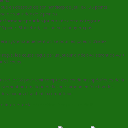
de 43.
 joué en dessous de son handicap de jeu (ex : 38 points
sse de son index de 2 points).
performance pour les joueurs de cette catégorie
.
e 25 points Stableford, son index ne bougera pas.
 sera systématiquement utilisé pour les joueurs d’index
ps reçus, les coups reçus par un joueur d’index 40 seront de 40 +
 = 57 coups.
ajuster le SSS pour tenir compte des conditions spécifiques de la
justement automatique de la zone tampon en fonction des
s joueurs disputant la compétition.
ite Internet de la
Fédération française de Golf
.