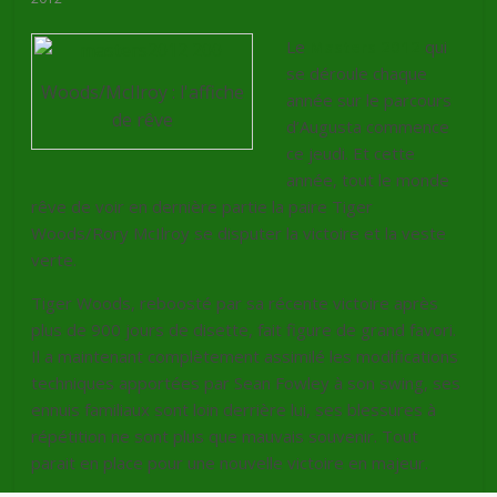
Le
Masters 2012
qui
se déroule chaque
Woods/McIlroy : l'affiche
année sur le parcours
de rêve
d’Augusta commence
ce jeudi. Et cette
année, tout le monde
rêve de voir en dernière partie la paire Tiger
Woods/Rory McIlroy se disputer la victoire et la veste
verte.
Tiger Woods, reboosté par sa récente victoire après
plus de 900 jours de disette, fait figure de grand favori.
Il a maintenant complètement assimilé les modifications
techniques apportées par Sean Fowley à son swing, ses
ennuis familiaux sont loin derrière lui, ses blessures à
répétition ne sont plus que mauvais souvenir. Tout
parait en place pour une nouvelle victoire en majeur.