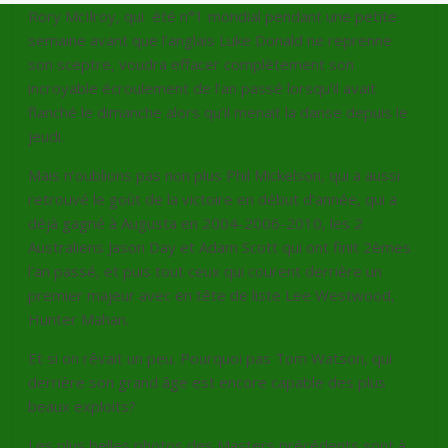
Rory McIlroy, qui été n°1 mondial pendant une petite
semaine avant que l’anglais Luke Donald ne reprenne
son sceptre, voudra effacer complètement son
incroyable écroulement de l’an passé lorsqu’il avait
flanché le dimanche alors qu’il menait la danse depuis le
jeudi.
Mais n’oublions pas non plus Phil Mickelson, qui a aussi
retrouvé le goût de la victoire en début d’année, qui a
déjà gagné à Augusta en 2004-2006-2010, les 2
Australiens Jason Day et Adam Scott qui ont finit 2èmes
l’an passé, et puis tout ceux qui courent derrière un
premier majeur avec en tête de liste Lee Westwood,
Hunter Mahan.
Et si on rêvait un peu. Pourquoi pas Tom Watson, qui
derrière son grand âge est encore capable des plus
beaux exploits?
Les plus belles photos des Masters précédents sont à