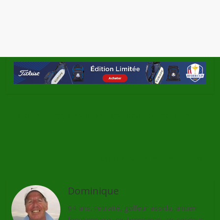
←
Golfer avec des lunettes, pour ou contre?
Masters : le leaderboard
→
Dominique
64 ans, retraité, golfeur assidu, ancien
fonctionnaire, ex-tennisman, ex-cordeur