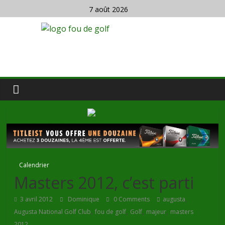
7 août 2026
Calendrier
Masters 2012, c’est parti
,
3 avril 2012
Dominique
0 Comments
augusta
,
,
,
,
Augusta National Golf Club
fou de golf
Golf
majeur
masters
2012