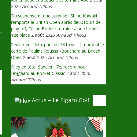
2026
Arnaud Tillous
Du suspense et une surprise : Shiho Kuwaki
remporte le British Open après deux tours de
play-off, Céline Boutier termine à une bonne
12e place
2 août 2026
Arnaud Tillous
Seulement deux pars en 18 trous : l'improbable
carte de Pauline Roussin-Bouchard au British
Open
2 août 2026
Arnaud Tillous
Riley en tête, Saddier 17e, record pour
Hojgaard au Rocket Classic
2 août 2026
Arnaud Tillous
Actus – Le Figaro Golf