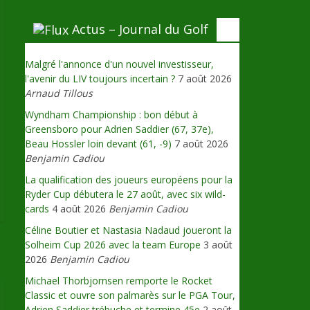
Actus – Journal du Golf
Malgré l'annonce d'un nouvel investisseur,
l'avenir du LIV toujours incertain ?
7 août 2026
Arnaud Tillous
Wyndham Championship : bon début à
Greensboro pour Adrien Saddier (67, 37e),
Beau Hossler loin devant (61, -9)
7 août 2026
Benjamin Cadiou
La qualification des joueurs européens pour la
Ryder Cup débutera le 27 août, avec six wild-
cards
4 août 2026
Benjamin Cadiou
Céline Boutier et Nastasia Nadaud joueront la
Solheim Cup 2026 avec la team Europe
3 août
→
2026
Benjamin Cadiou
Michael Thorbjornsen remporte le Rocket
Classic et ouvre son palmarès sur le PGA Tour,
Adrien Saddier trébuche et termine 45e
2 août