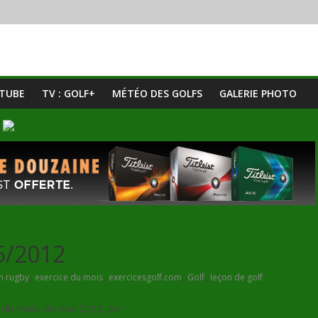
UTUBE
TV : GOLF+
MÉTÉO DES GOLFS
GALERIE PHOTO
05/2012
,
,
,
,
n rugby
exercice du mois
exercicesgolf.com
Golf
leçon de golf
ce du mois de mai 2012 par
Guillaume Grampayre
.