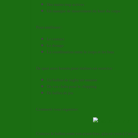
Des mains trop actives
Un manque de mouvement du haut du corps
Pour améliorer :
Le contact
Le dosage
La coordination entre le corps et les bras
De quoi avez besoin pour réaliser cet exercice :
Un ballon de rugby en mousse
De vos clubs pour le chipping
De balles de jeu
Comment vous organiser:
Coincez le ballon entre vos avant-bras, placez-vous à l’adresse 