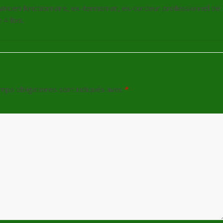
, ancien fonctionnaire, ex-tennisman, ex-cordeur professionnel de
4 fois.
mps obligatoires sont indiqués avec
*