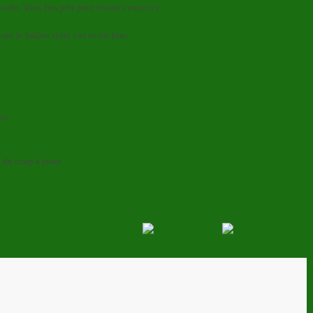
uche. Vous êtes prêt pour réussir l’exercice.
vant le ballon entre vos avant-bras.
ion
 du coup à jouer