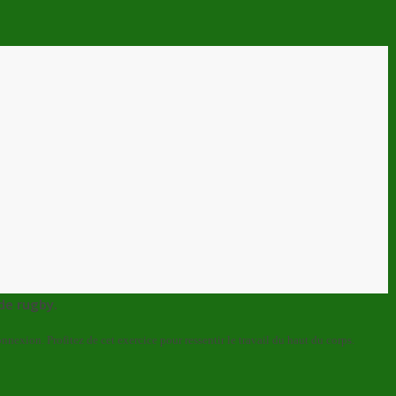
 de rugby.
nexion. Profitez de cet exercice pour ressentir le travail du haut du corps.