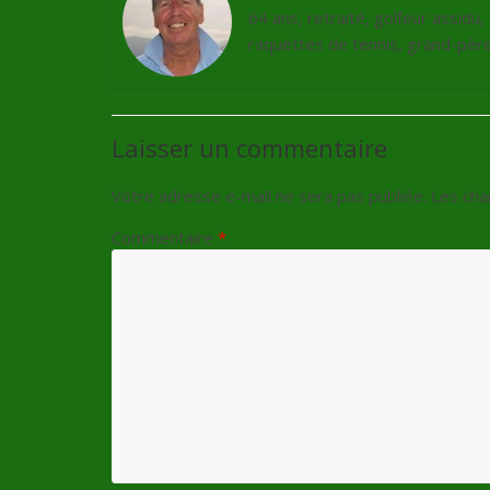
64 ans, retraité, golfeur assidu
raquettes de tennis, grand-père 
Laisser un commentaire
Votre adresse e-mail ne sera pas publiée.
Les cha
Commentaire
*