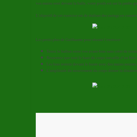
vos mains sont devant la balle, votre poids est sur la jambe ga
L’objectif de cet exercice est de réaliser des swings en conser
Les petits plus de Guillaume pour réussir l’exercice :
Tenez le ballon entre vos avant-bras sans créer de tens
Ressentez que tout le haut du corps travaille d’un bloc
Les bras restent devant le buste avec des mains neutres
L’amplitude du mouvement du corps donne la distance