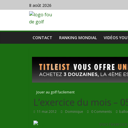
8 août 2026
CONTACT
RANKING MONDIAL
VIDÉOS YO
Jouer au golf facilement
L’exercice du mois – 
11 mai 2012
Dominique
0 Comments
ballo
Voici l’exerci