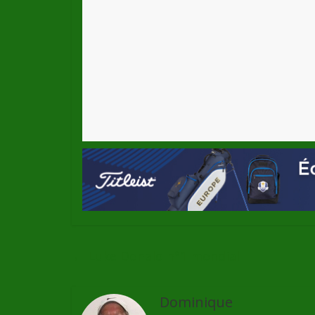
←
Luke Donald n°1 mondial
Dominique