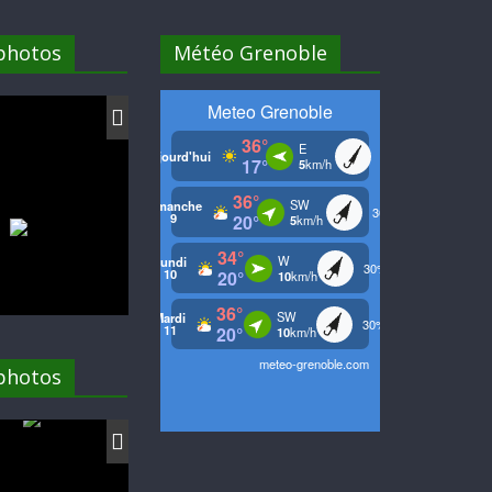
 photos
Météo Grenoble
 photos