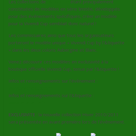
Les collections de
l’&tiquette
étant principalement
constituées de modèles en série limitée, développés
pour des événements spécifiques, créer un modèle
pour la Vivendi Cup semblait donc naturel !
Les commissaires ainsi que tous les organisateurs
porteront le modèle unique « Vivendi Cup by l’&tiquette
» dans les deux coloris Aubergine et Blanc.
Venez découvrir ces modèles en exclusivité à la
boutique officielle Vivendi Cup, tenue par l’&tiquette !
Infos et renseignements sur l’évènement :
www.vivendicup.com
Infos et renseignements sur l’&tiquette :
www.letiquette.fr
EXCLUSIVITE
: la nouvelle collection Hiver 2010/2011
sera présentée en avant première lors de l’événement.