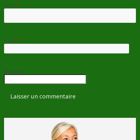
Nom
*
E-mail
*
Site web