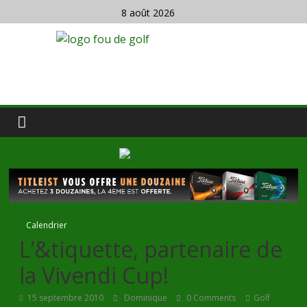
8 août 2026
Calendrier
L’&tiquette, partenaire de
la Vivendi Cup!
,
15 septembre 2010
Dominique
0 Comments
Golf