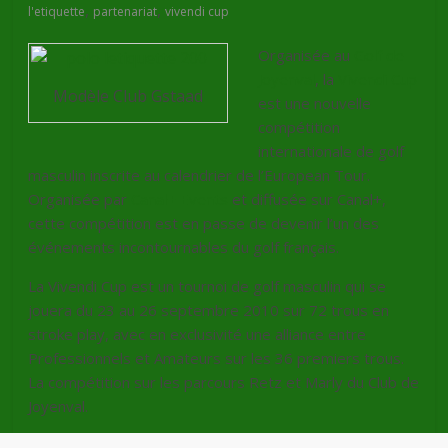
,
,
l'etiquette
partenariat
vivendi cup
Organisée au
Golf de
Joyenval
, la
Vivendi Cup
Modèle Club Gstaad
est une nouvelle
compétition
internationale de golf
masculin inscrite au calendrier de l’European Tour.
Organisée par
Canal+ Events
et diffusée sur Canal+,
cette compétition est en passe de devenir l’un des
événements incontournables du golf français.
La Vivendi Cup est un tournoi de golf masculin qui se
jouera du 23 au 26 septembre 2010 sur 72 trous en
stroke play, avec en exclusivité une alliance entre
Professionnels et Amateurs sur les 36 premiers trous.
La compétition sur les parcours Retz et Marly du Club de
Joyenval.