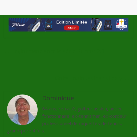
←
Taylormade sort la série Burner 2.0
Golfs toulousains : allez-y !!
→
Dominique
64 ans, retraité, golfeur assidu, ancien
fonctionnaire, ex-tennisman, ex-cordeur
professionnel de raquettes de tennis,
grand-père 4 fois.