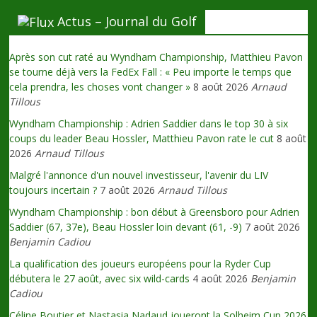
Actus – Journal du Golf
Après son cut raté au Wyndham Championship, Matthieu Pavon
se tourne déjà vers la FedEx Fall : « Peu importe le temps que
cela prendra, les choses vont changer »
8 août 2026
Arnaud
Tillous
Wyndham Championship : Adrien Saddier dans le top 30 à six
coups du leader Beau Hossler, Matthieu Pavon rate le cut
8 août
2026
Arnaud Tillous
Malgré l'annonce d'un nouvel investisseur, l'avenir du LIV
toujours incertain ?
7 août 2026
Arnaud Tillous
Wyndham Championship : bon début à Greensboro pour Adrien
Saddier (67, 37e), Beau Hossler loin devant (61, -9)
7 août 2026
Benjamin Cadiou
La qualification des joueurs européens pour la Ryder Cup
débutera le 27 août, avec six wild-cards
4 août 2026
Benjamin
Cadiou
Céline Boutier et Nastasia Nadaud joueront la Solheim Cup 2026